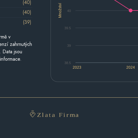
(40)
Množství
(40)
40
(39)
39.5
rmě v
cenzí zahrnutých
39
. Data jsou
 informace.
38.5
2023
2024