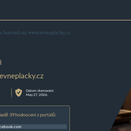
a buttonů na www.levneplacky.cz
a
evneplacky.cz
Datum skenování:
May 27, 2026
adě 39 hodnocení z portálů:
acebook.com