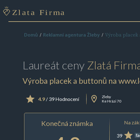
Výroba placek 
Domů
Reklamní agentura Žleby
Laureát ceny
Zlatá Firm
Výroba placek a buttonů na www.l
Zleby
4.9
/ 39 Hodnocení
Ke Hrázi 70
Konečná známka
Na zákl
39
f