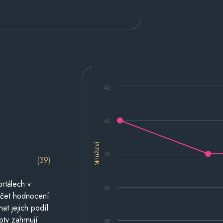
42
41
Množství
40
(39)
rtálech v
39
počet hodnocení
at jejich podíl
oty zahrnují
38