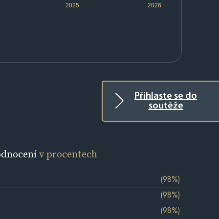
2025
2026
Přihlaste se do
soutěže
odnocení
v procentech
(98%)
(98%)
(98%)