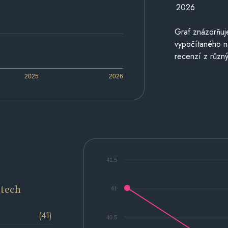
2026
Graf znázorňu
vypočítaného n
recenzí z různý
2025
2026
41.5
etech
41
(41)
40.5