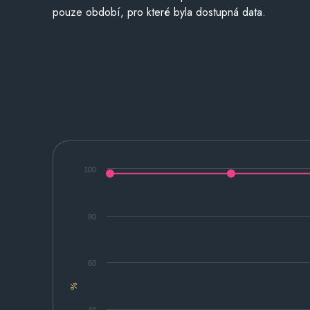
pouze období, pro které byla dostupná data.
100
80
60
%