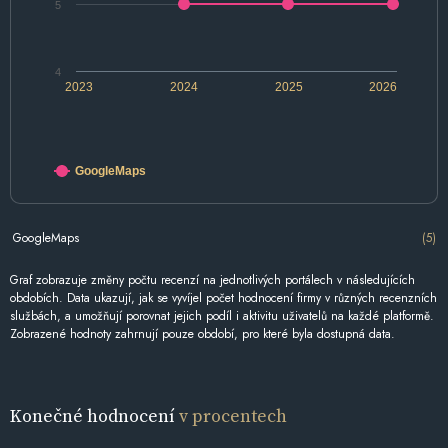
5
4
2023
2024
2025
2026
GoogleMaps
GoogleMaps
(5)
Graf zobrazuje změny počtu recenzí na jednotlivých portálech v následujících
obdobích. Data ukazují, jak se vyvíjel počet hodnocení firmy v různých recenzních
službách, a umožňují porovnat jejich podíl i aktivitu uživatelů na každé platformě.
Zobrazené hodnoty zahrnují pouze období, pro které byla dostupná data.
Konečné hodnocení
v procentech