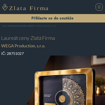
Přihlaste se do soutěže
WEGA Production, s.r.o.
Domů
Reklamní agentura Roudnice nad Labem
Laureát ceny
Zlatá Firma
WEGA Production, s.r.o.
IČ:
28751027