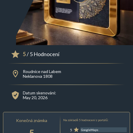
5
/ 5 Hodnocení
Roudnice nad Labem
Neklanova 1808
Datum skenování:
May 20, 2026
Konečná známka
Na základě 5 hodnocení z portálů:
5
5
GoogleMaps