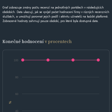
Graf zobrazuje změny počtu recenzí na jednotlivých portálech v následujících
obdobích. Data ukazují, jak se vyvíjel počet hodnocení firmy v různých recenzních
službách, a umožňují porovnat jejich podíl i aktivitu uživatelů na každé platformě.
Zobrazené hodnoty zahrnují pouze období, pro které byla dostupná data.
Konečné hodnocení
v procentech
100
80
60
%
40