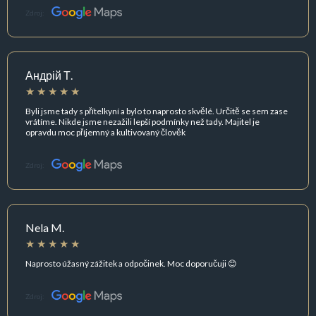
Zdroj:
Андрій Т.
Byli jsme tady s přítelkyní a bylo to naprosto skvělé. Určitě se sem zase
vrátíme. Nikde jsme nezažili lepší podmínky než tady. Majitel je
opravdu moc příjemný a kultivovaný člověk
Zdroj:
Nela M.
Naprosto úžasný zážitek a odpočinek. Moc doporučuji 😊
Zdroj: