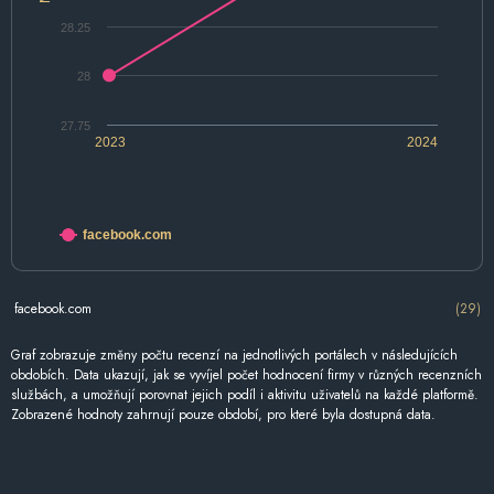
28.25
28
27.75
2023
2024
facebook.com
facebook.com
(29)
Graf zobrazuje změny počtu recenzí na jednotlivých portálech v následujících
obdobích. Data ukazují, jak se vyvíjel počet hodnocení firmy v různých recenzních
službách, a umožňují porovnat jejich podíl i aktivitu uživatelů na každé platformě.
Zobrazené hodnoty zahrnují pouze období, pro které byla dostupná data.