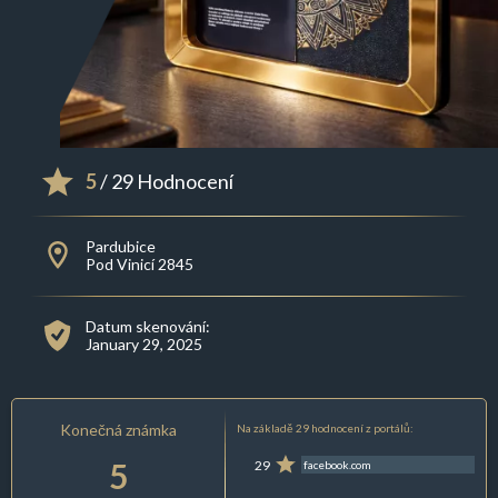
5
/ 29 Hodnocení
Pardubice
Pod Vinicí 2845
Datum skenování:
January 29, 2025
Konečná známka
Na základě 29 hodnocení z portálů:
5
29
facebook.com