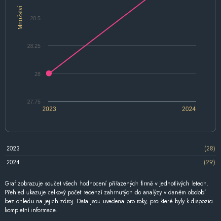
Množství
28.5
28.25
28
27.75
2023
2024
2023
(28)
2024
(29)
Graf zobrazuje součet všech hodnocení přiřazených firmě v jednotlivých letech.
Přehled ukazuje celkový počet recenzí zahrnutých do analýzy v daném období
bez ohledu na jejich zdroj. Data jsou uvedena pro roky, pro které byly k dispozici
kompletní informace.