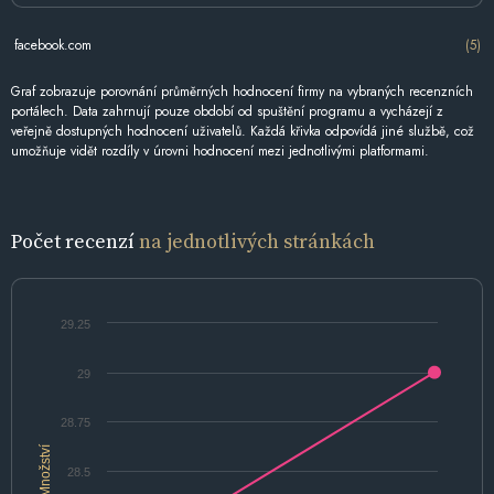
facebook.com
(5)
Graf zobrazuje porovnání průměrných hodnocení firmy na vybraných recenzních
portálech. Data zahrnují pouze období od spuštění programu a vycházejí z
veřejně dostupných hodnocení uživatelů. Každá křivka odpovídá jiné službě, což
umožňuje vidět rozdíly v úrovni hodnocení mezi jednotlivými platformami.
Počet recenzí
na jednotlivých stránkách
29.25
29
28.75
Množství
28.5