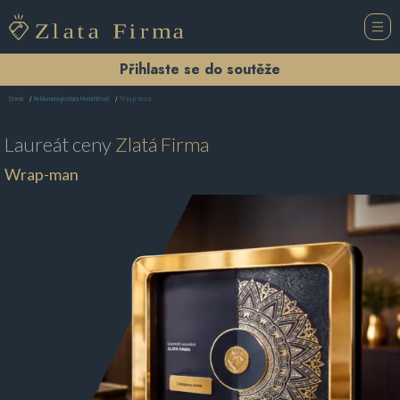
Přihlaste se do soutěže
Wrap-man
Domů
Reklamní agentura Horní Němčí
Laureát ceny
Zlatá Firma
Wrap-man