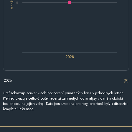
Množství
9
2026
2026
(9)
Graf zobrazuje součet všech hodnocení přiřazených firmě v jednotlivých letech.
Přehled ukazuje celkový počet recenzí zahrnutých do analýzy v daném období
bez ohledu na jejich zdroj. Data jsou uvedena pro roky, pro které byly k dispozici
kompletní informace.