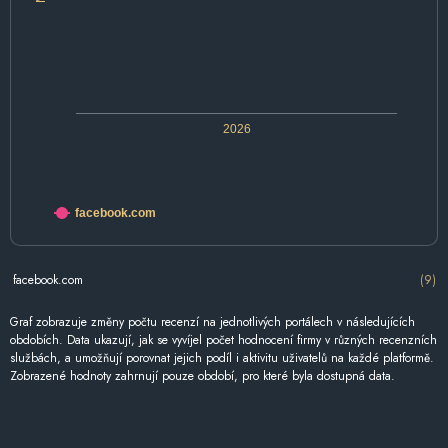
2026
facebook.com
facebook.com
(9)
Graf zobrazuje změny počtu recenzí na jednotlivých portálech v následujících
obdobích. Data ukazují, jak se vyvíjel počet hodnocení firmy v různých recenzních
službách, a umožňují porovnat jejich podíl i aktivitu uživatelů na každé platformě.
Zobrazené hodnoty zahrnují pouze období, pro které byla dostupná data.