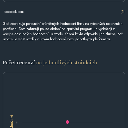
facebook.com
(5)
Graf zobrazuje porovnání průměrných hodnocení firmy na vybraných recenzních
portálech. Data zahrnují pouze období od spuštění programu a vycházejí z
veřejně dostupných hodnocení uživatelů. Každá křivka odpovídá jiné službě, což
umožňuje vidět rozdíly v úrovni hodnocení mezi jednotlivými platformami.
Počet recenzí
na jednotlivých stránkách
Množství
9