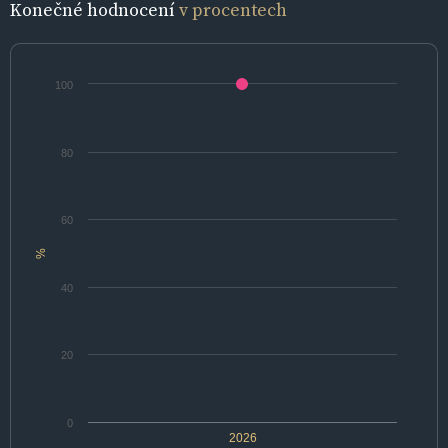
Konečné hodnocení
v procentech
100
80
60
%
40
20
0
2026