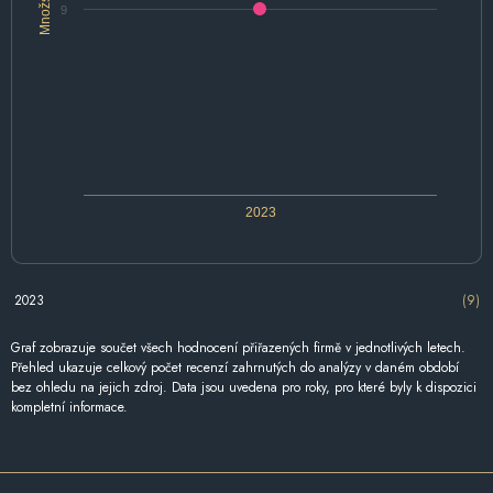
Množství
9
2023
2023
(9)
Graf zobrazuje součet všech hodnocení přiřazených firmě v jednotlivých letech.
Přehled ukazuje celkový počet recenzí zahrnutých do analýzy v daném období
bez ohledu na jejich zdroj. Data jsou uvedena pro roky, pro které byly k dispozici
kompletní informace.