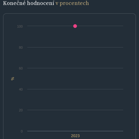
Konečné hodnocení
v procentech
100
80
60
%
40
20
0
2023