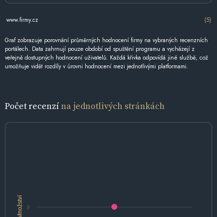
www.firmy.cz
(5)
Graf zobrazuje porovnání průměrných hodnocení firmy na vybraných recenzních
portálech. Data zahrnují pouze období od spuštění programu a vycházejí z
veřejně dostupných hodnocení uživatelů. Každá křivka odpovídá jiné službě, což
umožňuje vidět rozdíly v úrovni hodnocení mezi jednotlivými platformami.
Počet recenzí
na jednotlivých stránkách
Množství
9