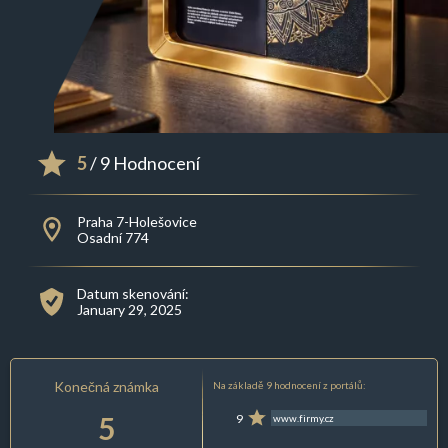
5
/ 9 Hodnocení
Praha 7-Holešovice
Osadní 774
Datum skenování:
January 29, 2025
Konečná známka
Na základě 9 hodnocení z portálů:
5
9
www.firmy.cz