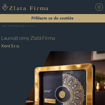
Přihlaste se do soutěže
Xent S.r.o.
Domů
Reklamní agentura Praha
Laureát ceny
Zlatá Firma
Xent S.r.o.