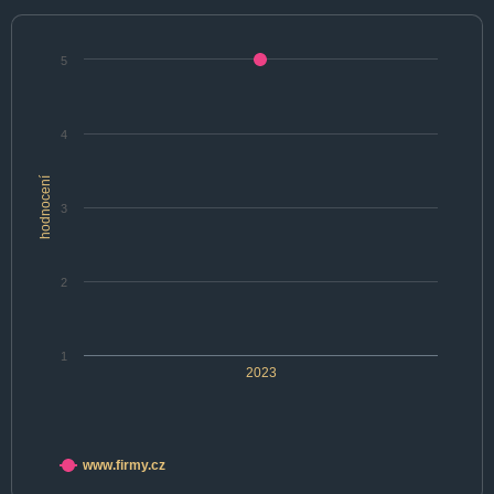
5
4
hodnocení
3
2
1
2023
www.firmy.cz