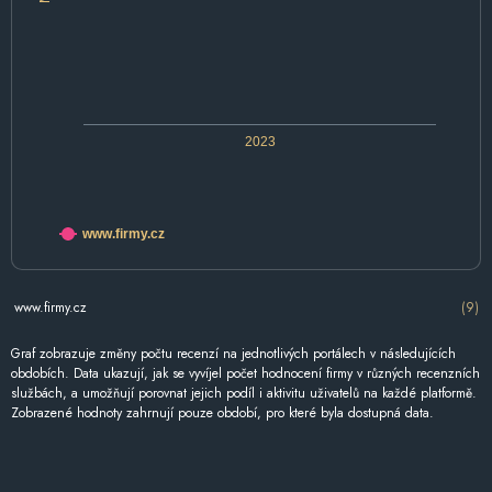
2023
www.firmy.cz
www.firmy.cz
(9)
Graf zobrazuje změny počtu recenzí na jednotlivých portálech v následujících
obdobích. Data ukazují, jak se vyvíjel počet hodnocení firmy v různých recenzních
službách, a umožňují porovnat jejich podíl i aktivitu uživatelů na každé platformě.
Zobrazené hodnoty zahrnují pouze období, pro které byla dostupná data.