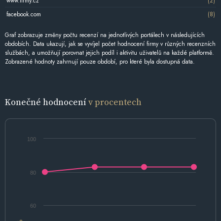
www.firmy.cz
(2)
facebook.com
(8)
Graf zobrazuje změny počtu recenzí na jednotlivých portálech v následujících
obdobích. Data ukazují, jak se vyvíjel počet hodnocení firmy v různých recenzních
službách, a umožňují porovnat jejich podíl i aktivitu uživatelů na každé platformě.
Zobrazené hodnoty zahrnují pouze období, pro které byla dostupná data.
Konečné hodnocení
v procentech
100
80
60