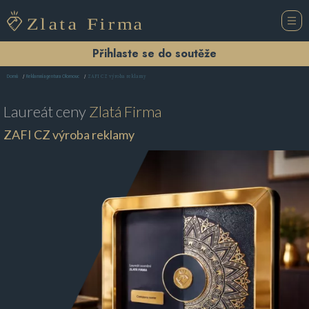
Přihlaste se do soutěže
ZAFI CZ výroba reklamy
Domů
Reklamní agentura Olomouc
Laureát ceny
Zlatá Firma
ZAFI CZ výroba reklamy