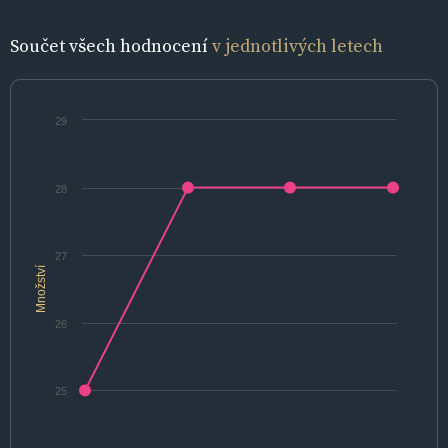
Součet všech hodnocení
v jednotlivých letech
29
28
27
Množství
26
25