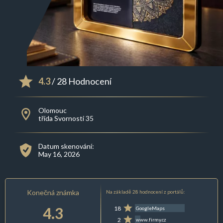
4.3
/ 28 Hodnocení
Olomouc
třída Svornosti 35
Datum skenování:
May 16, 2026
Konečná známka
Na základě 28 hodnocení z portálů:
4.3
18
GoogleMaps
2
www.firmy.cz