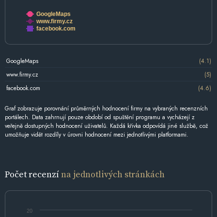
GoogleMaps
www.firmy.cz
facebook.com
GoogleMaps
(4.1)
www.firmy.cz
(5)
facebook.com
(4.6)
Graf zobrazuje porovnání průměrných hodnocení firmy na vybraných recenzních
portálech. Data zahrnují pouze období od spuštění programu a vycházejí z
veřejně dostupných hodnocení uživatelů. Každá křivka odpovídá jiné službě, což
umožňuje vidět rozdíly v úrovni hodnocení mezi jednotlivými platformami.
Počet recenzí
na jednotlivých stránkách
20