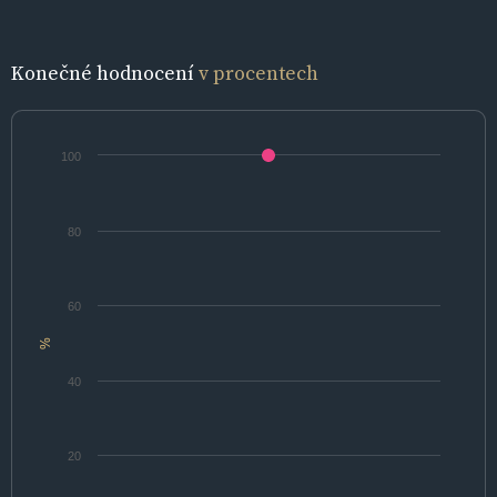
Konečné hodnocení
v procentech
100
80
60
%
40
20