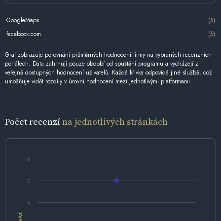
GoogleMaps
(5)
facebook.com
(5)
Graf zobrazuje porovnání průměrných hodnocení firmy na vybraných recenzních
portálech. Data zahrnují pouze období od spuštění programu a vycházejí z
veřejně dostupných hodnocení uživatelů. Každá křivka odpovídá jiné službě, což
umožňuje vidět rozdíly v úrovni hodnocení mezi jednotlivými platformami.
Počet recenzí
na jednotlivých stránkách
6
5
4