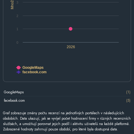
Množství
3
2
1
0
2026
GoogleMaps
facebook.com
GoogleMaps
(1)
facebook.com
(5)
Graf zobrazuje změny počtu recenzí na jednotlivých portálech v následujících
obdobích. Data ukazují, jak se vyvíjel počet hodnocení firmy v různých recenzních
službách, a umožňují porovnat jejich podíl i aktivitu uživatelů na každé platformě.
Zobrazené hodnoty zahrnují pouze období, pro které byla dostupná data.