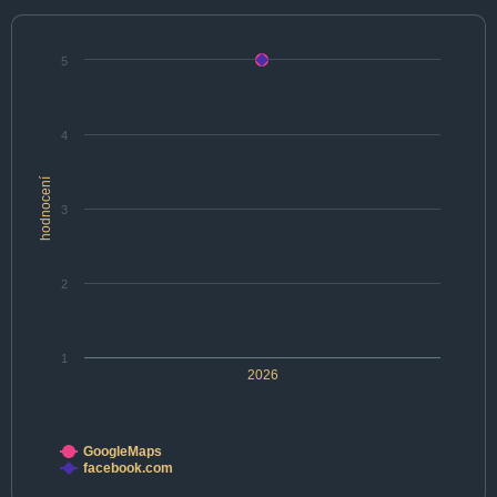
5
4
hodnocení
3
2
1
2026
GoogleMaps
facebook.com