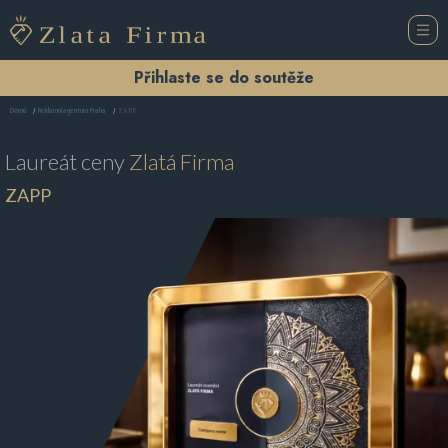
Přihlaste se do soutěže
ZAPP
Domů
Reklamní agentura Praha
Laureát ceny
Zlatá Firma
ZAPP