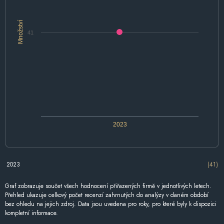
Množství
41
2023
2023
(41)
Graf zobrazuje součet všech hodnocení přiřazených firmě v jednotlivých letech.
Přehled ukazuje celkový počet recenzí zahrnutých do analýzy v daném období
bez ohledu na jejich zdroj. Data jsou uvedena pro roky, pro které byly k dispozici
kompletní informace.