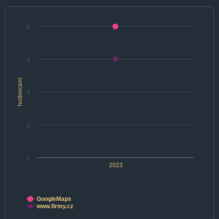
5
4
hodnocení
3
2
1
2023
GoogleMaps
www.firmy.cz