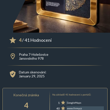
4
/ 41 Hodnocení
Praha 7-Holešovice
Janovského 978
Datum skenování:
January 29, 2025
Konečná známka
Na základě 41 hodnocení z portálů:
4
1
GoogleMaps
40
www.firmy.cz