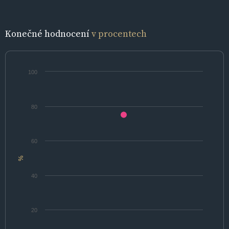
Konečné hodnocení
v procentech
100
80
60
%
40
20