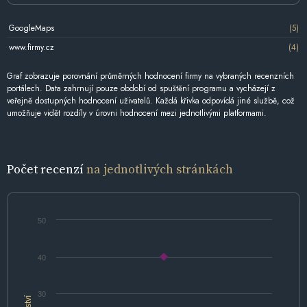
GoogleMaps
(5)
www.firmy.cz
(4)
Graf zobrazuje porovnání průměrných hodnocení firmy na vybraných recenzních
portálech. Data zahrnují pouze období od spuštění programu a vycházejí z
veřejně dostupných hodnocení uživatelů. Každá křivka odpovídá jiné službě, což
umožňuje vidět rozdíly v úrovni hodnocení mezi jednotlivými platformami.
Počet recenzí
na jednotlivých stránkách
50
40
30