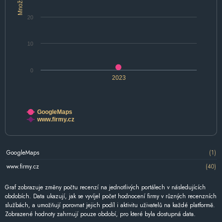
Množství
20
10
0
2023
GoogleMaps
www.firmy.cz
GoogleMaps
(1)
www.firmy.cz
(40)
Graf zobrazuje změny počtu recenzí na jednotlivých portálech v následujících
obdobích. Data ukazují, jak se vyvíjel počet hodnocení firmy v různých recenzních
službách, a umožňují porovnat jejich podíl i aktivitu uživatelů na každé platformě.
Zobrazené hodnoty zahrnují pouze období, pro které byla dostupná data.