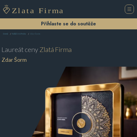
Přihlaste se do soutěže
Zdar Šorm
Domů
Truhlářství Praha
Laureát ceny
Zlatá Firma
Zdar Šorm