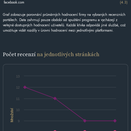
facebook.com
(4.3)
Graf zobrazuje porovnání průměrných hodnocení firmy na vybraných recenzních
portálech. Data zahrnují pouze období od spuštění programu a vycházejí z
veřejně dostupných hodnocení uživatelů. Každá křivka odpovídá jiné službě, což
umožňuje vidět rozdíly v úrovni hodnocení mezi jednotlivými platformami.
Počet recenzí
na jednotlivých stránkách
13
12
11
Množství
10
9