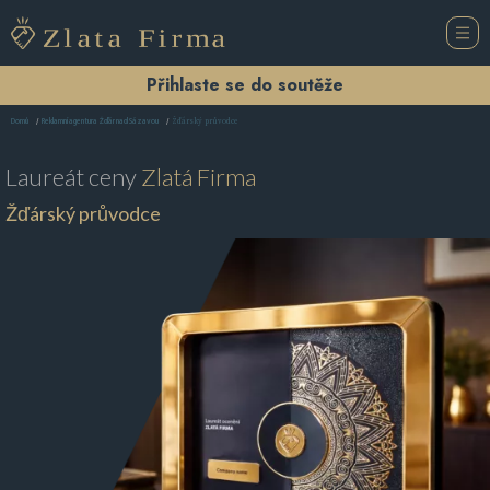
Přihlaste se do soutěže
Žďárský průvodce
Domů
Reklamní agentura Žďár nad Sázavou
Laureát ceny
Zlatá Firma
Žďárský průvodce