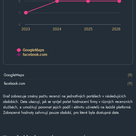
8
7
6
2023
2024
2025
2026
GoogleMaps
facebook.com
GoogleMaps
(8)
facebook.com
(9)
Graf zobrazuje změny počtu recenzí na jednotlivých portálech v následujících
obdobích. Data ukazují, jak se vyvíjel počet hodnocení firmy v různých recenzních
službách, a umožňují porovnat jejich podíl i aktivitu uživatelů na každé platformě.
Zobrazené hodnoty zahrnují pouze období, pro které byla dostupná data.