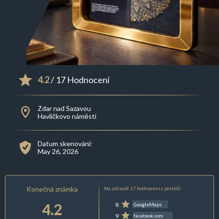
4.2
/ 17 Hodnocení
Zdar nad Sazavou
Havlíčkovo náměstí
Datum skenování:
May 26, 2026
Konečná známka
Na základě 17 hodnocení z portálů:
4.2
8
GoogleMaps
9
facebook.com