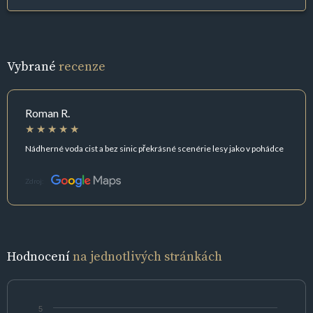
Vybrané
recenze
Roman R.
Nádherné voda cist a bez sinic překrásné scenérie lesy jako v pohádce
Zdroj:
Hodnocení
na jednotlivých stránkách
5