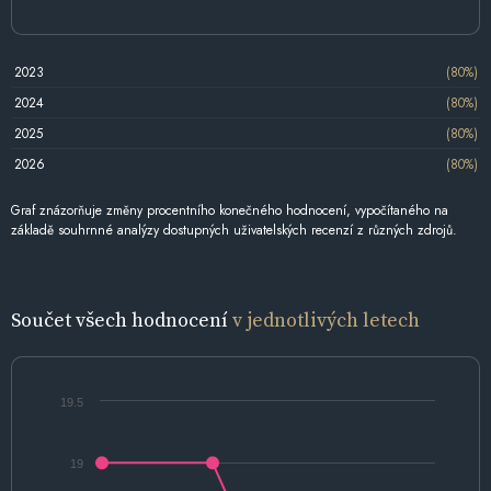
2023
(80%)
2024
(80%)
2025
(80%)
2026
(80%)
Graf znázorňuje změny procentního konečného hodnocení, vypočítaného na
základě souhrnné analýzy dostupných uživatelských recenzí z různých zdrojů.
Součet všech hodnocení
v jednotlivých letech
19.5
19