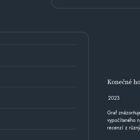
Konečné h
2023
Graf znázorňu
vypočítaného n
recenzí z různý