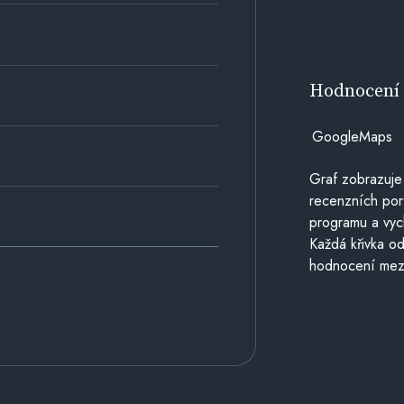
Hodnocen
GoogleMaps
Graf zobrazuje
recenzních por
programu a vyc
Každá křivka od
hodnocení mezi 