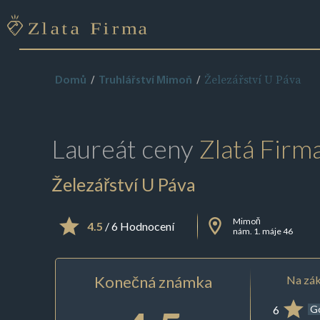
Železářství U Páva
Domů
Truhlářství Mimoň
Laureát ceny
Zlatá Firm
Železářství U Páva
Mimoň
4.5
/ 6 Hodnocení
nám. 1. máje 46
Konečná známka
Na zák
6
G