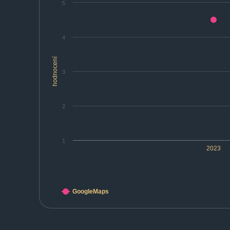
5
4
hodnocení
3
2
1
2023
GoogleMaps