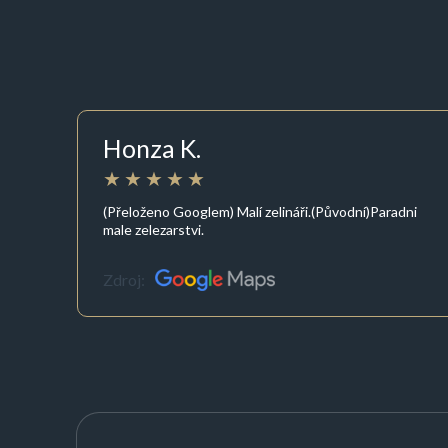
Honza K.
(Přeloženo Googlem) Malí zelináři.(Původní)Paradni
male zelezarstvi.
Zdroj: