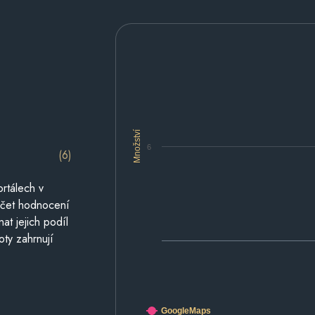
Množství
6
(6)
rtálech v
počet hodnocení
at jejich podíl
oty zahrnují
GoogleMaps