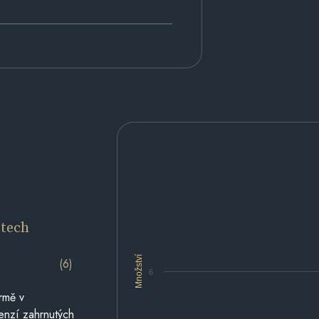
etech
Množství
(6)
6
rmě v
cenzí zahrnutých