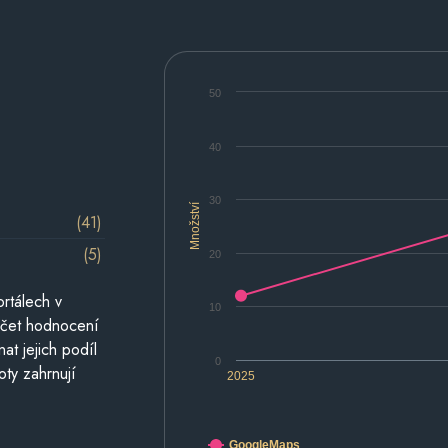
50
40
30
Množství
(41)
(5)
20
rtálech v
10
počet hodnocení
at jejich podíl
0
oty zahrnují
2025
GoogleMaps