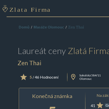
Zen Thai
Domů
Masáže Olomouc
Laureát ceny
Zlatá Firm
Zen Thai
Sokolská 584/11
5
/ 46 Hodnocení
Olomouc
Konečná známka
Na zákl
41
G