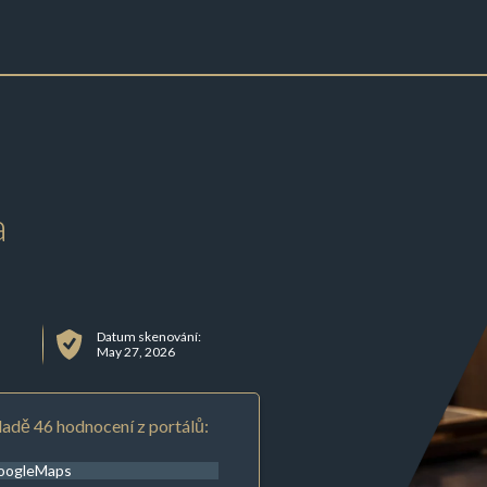
a
Datum skenování:
May 27, 2026
adě 46 hodnocení z portálů:
oogleMaps