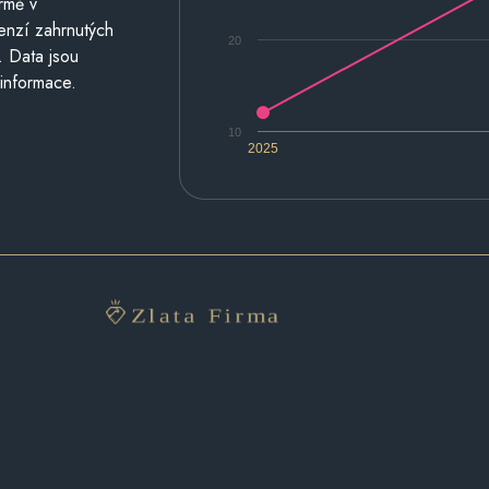
rmě v
cenzí zahrnutých
20
. Data jsou
 informace.
10
2025