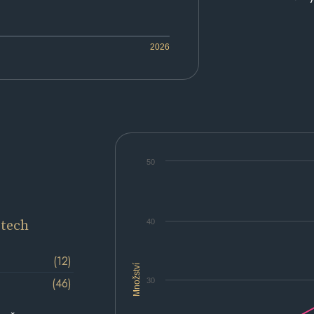
2026
50
etech
40
(12)
Množství
(46)
30