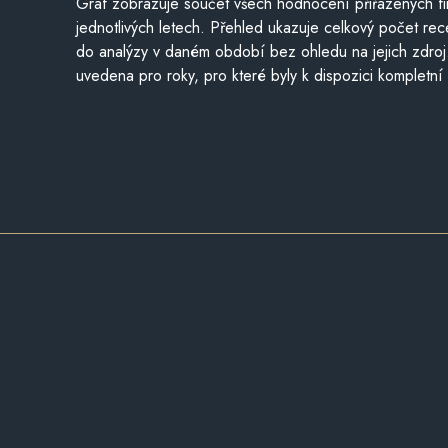
Graf zobrazuje součet všech hodnocení přiřazených fi
jednotlivých letech. Přehled ukazuje celkový počet re
do analýzy v daném období bez ohledu na jejich zdroj
uvedena pro roky, pro které byly k dispozici kompletní