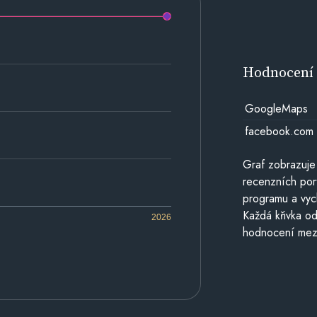
Hodnocen
GoogleMaps
facebook.com
Graf zobrazuje
recenzních por
programu a vyc
Každá křivka od
2026
hodnocení mezi 