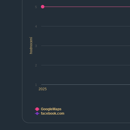
5
4
hodnocení
3
2
1
2025
GoogleMaps
facebook.com