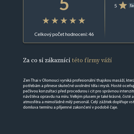
5
5
f
Celkový počet hodnocení: 46
Za co si zákazníci
této firmy váží
Zen Thai v Olomouci vyniká profesionální thajskou masáží, kter
potřebám a přinese skutečné uvolnění těla i mysli. Hosté oceňují
pečlivou konzultaci před procedurou i cit pro správnou intenzit
návštěva opravdu na míru. Velkým plusem je také krásné, čisté a
atmosféra a mimořádně milý personál. Celý zážitek doplňuje vst
domluva termínu a příjemné zakončení v podobě čaje.