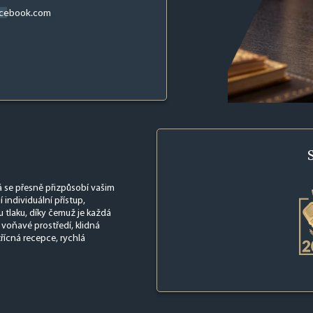
acebook.com
á se přesně přizpůsobí vašim
 individuální přístup,
u tlaku, díky čemuž je každá
 voňavé prostředí, klidná
řícná recepce, rychlá