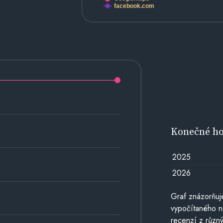
facebook.com
Konečné h
2025
2026
Graf znázorňu
vypočítaného n
recenzí z různý