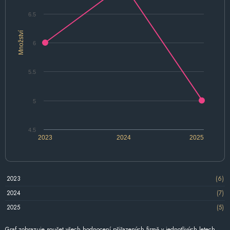
6.5
Množství
6
5.5
5
4.5
2023
2024
2025
2023
(6)
2024
(7)
2025
(5)
Graf zobrazuje součet všech hodnocení přiřazených firmě v jednotlivých letech.