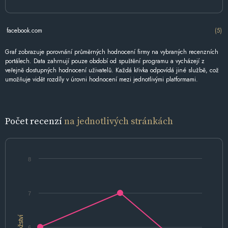
facebook.com
(5)
Graf zobrazuje porovnání průměrných hodnocení firmy na vybraných recenzních
portálech. Data zahrnují pouze období od spuštění programu a vycházejí z
veřejně dostupných hodnocení uživatelů. Každá křivka odpovídá jiné službě, což
umožňuje vidět rozdíly v úrovni hodnocení mezi jednotlivými platformami.
Počet recenzí
na jednotlivých stránkách
8
7
Množství
6