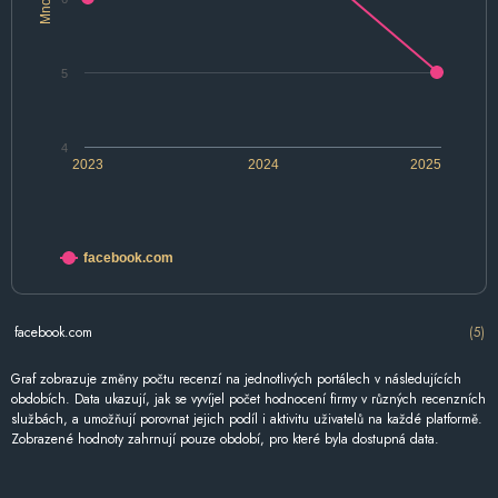
5
4
2023
2024
2025
facebook.com
facebook.com
(5)
Graf zobrazuje změny počtu recenzí na jednotlivých portálech v následujících
obdobích. Data ukazují, jak se vyvíjel počet hodnocení firmy v různých recenzních
službách, a umožňují porovnat jejich podíl i aktivitu uživatelů na každé platformě.
Zobrazené hodnoty zahrnují pouze období, pro které byla dostupná data.