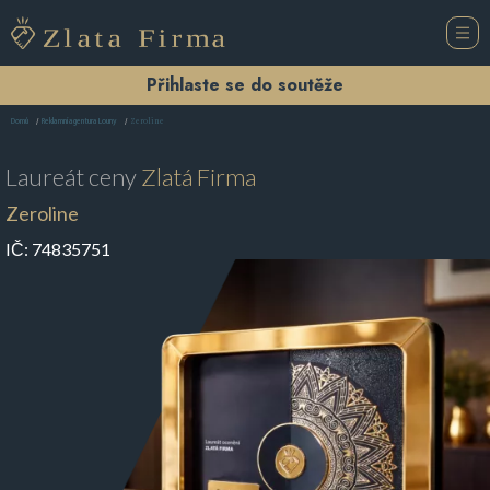
Přihlaste se do soutěže
Zeroline
Domů
Reklamní agentura Louny
Laureát ceny
Zlatá Firma
Zeroline
IČ:
74835751