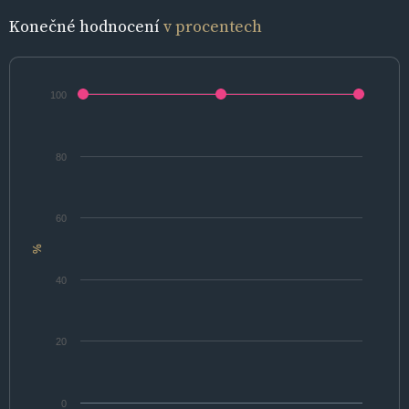
Konečné hodnocení
v procentech
100
80
60
%
40
20
0