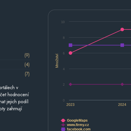
10
8
6
(9)
Množství
(4)
4
(7)
2
rtálech v
počet hodnocení
at jejich podíl
0
2023
2024
oty zahrnují
GoogleMaps
www.firmy.cz
facebook.com