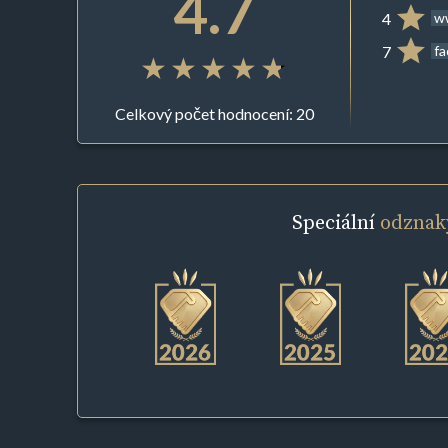
4.7
4
ww
7
f
Celkový počet hodnocení: 20
Speciální
odznak