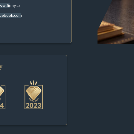
w.firmy.cz
acebook.com
y