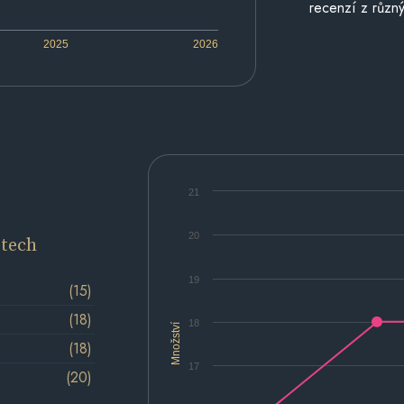
recenzí z různý
2025
2026
21
20
etech
19
(15)
(18)
18
Množství
(18)
17
(20)