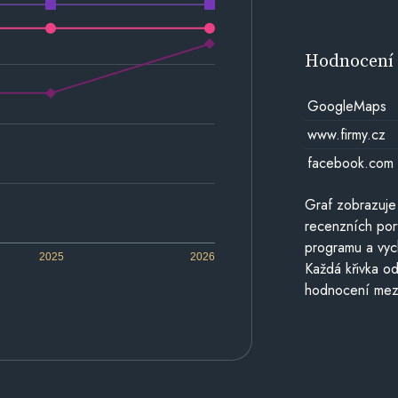
Hodnocen
GoogleMaps
www.firmy.cz
facebook.com
Graf zobrazuje
recenzních por
programu a vyc
2025
2026
Každá křivka od
hodnocení mezi 