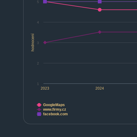
5
4
hodnocení
3
2
1
2023
2024
GoogleMaps
www.firmy.cz
facebook.com