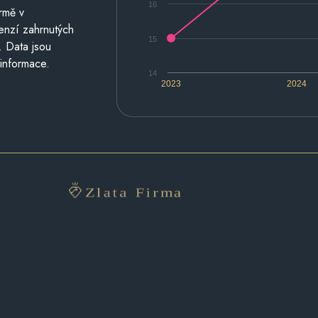
16
rmě v
cenzí zahrnutých
15
. Data jsou
 informace.
14
2023
2024