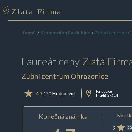
Zubní centrum O
Domů
Stomatolog Pardubice
Laureát ceny
Zlatá Firm
Zubní centrum Ohrazenice
Pardubice
4.7
/ 20 Hodnocení
Hradišťská 14
Konečná známka
Na zákl
9
G