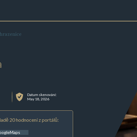
hrazenice
a
Datum skenování:
May 18, 2026
adě 20 hodnocení z portálů:
oogleMaps