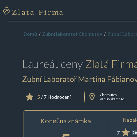
Zubní Labora
Domů
Zubní laboratoř Chomutov
Laureát ceny
Zlatá Firm
Zubní Laboratoř Martina Fábiano
Chomutov
5
/ 7 Hodnocení
Václavská 5541
Konečná známka
Na zák
7
G