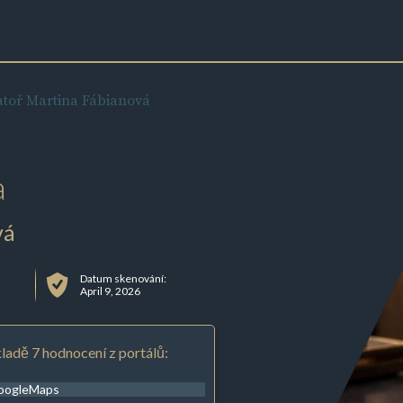
toř Martina Fábianová
a
vá
Datum skenování:
April 9, 2026
ladě 7 hodnocení z portálů:
oogleMaps