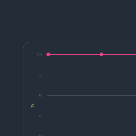
100
80
60
%
40