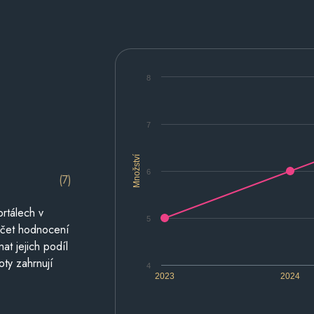
8
7
Množství
6
(7)
rtálech v
5
počet hodnocení
at jejich podíl
oty zahrnují
4
2023
2024