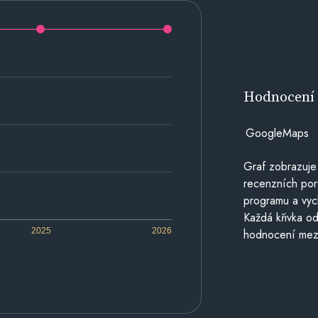
Hodnocen
GoogleMaps
Graf zobrazuje
recenzních por
programu a vyc
Každá křivka od
2025
2026
hodnocení mezi 