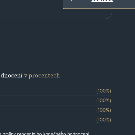
odnocení
v procentech
(100%)
(100%)
(100%)
(100%)
je změny procentního konečného hodnocení,