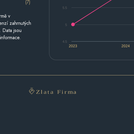
(7)
5.5
rmě v
cenzí zahrnutých
5
. Data jsou
 informace.
4.5
2023
2024