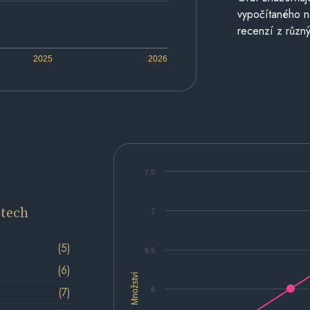
vypočítaného n
recenzí z různý
2025
2026
7.5
etech
7
(5)
6.5
(6)
Množství
(7)
6