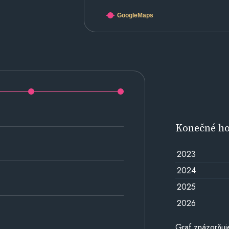
GoogleMaps
Konečné h
2023
2024
2025
2026
Graf znázorňu