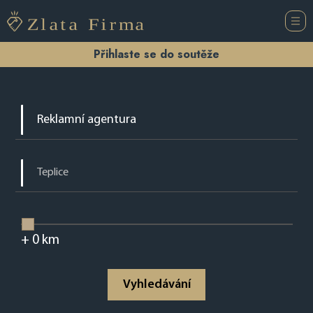
Přihlaste se do soutěže
+
0
km
Vyhledávání