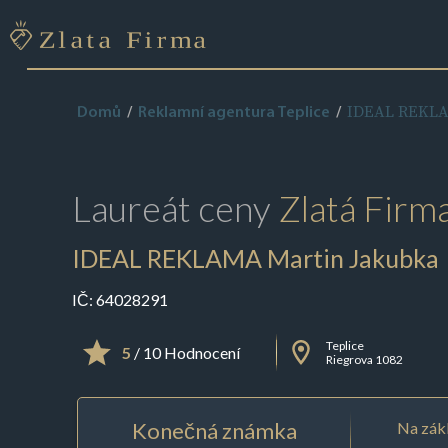
IDEAL REKLA
Domů
Reklamní agentura Teplice
Laureát ceny
Zlatá Firm
IDEAL REKLAMA Martin Jakubka
IČ:
64028291
Teplice
5
/ 10 Hodnocení
Riegrova 1082
Konečná známka
Na zákl