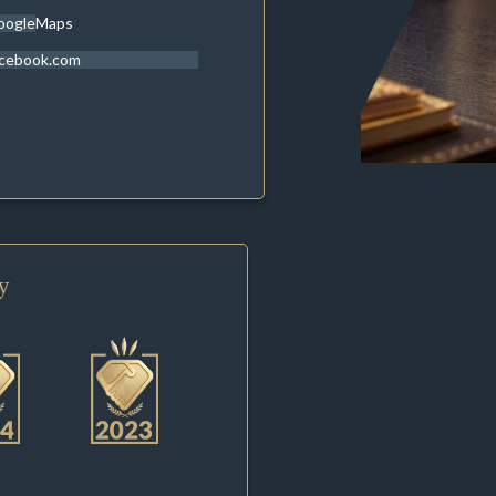
oogleMaps
acebook.com
y