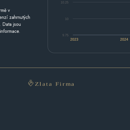
10.25
rmě v
cenzí zahrnutých
10
. Data jsou
 informace.
9.75
2023
2024