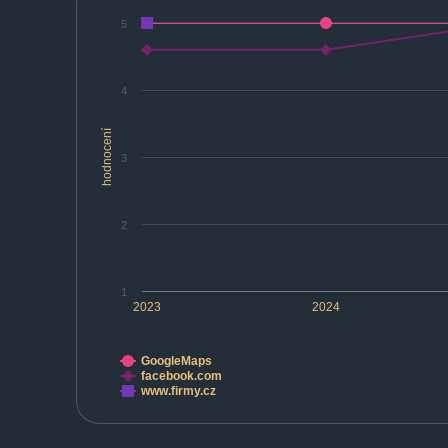
5
4
hodnocení
3
2
1
2023
2024
GoogleMaps
facebook.com
www.firmy.cz