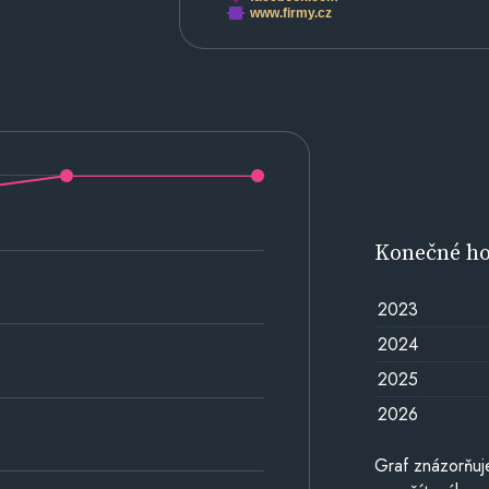
www.firmy.cz
Konečné h
2023
2024
2025
2026
Graf znázorňu