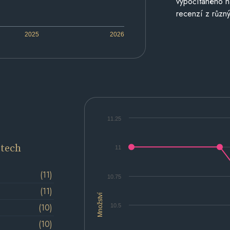
vypočítaného n
recenzí z různý
2025
2026
11.25
etech
11
(11)
10.75
(11)
Množství
(10)
10.5
(10)