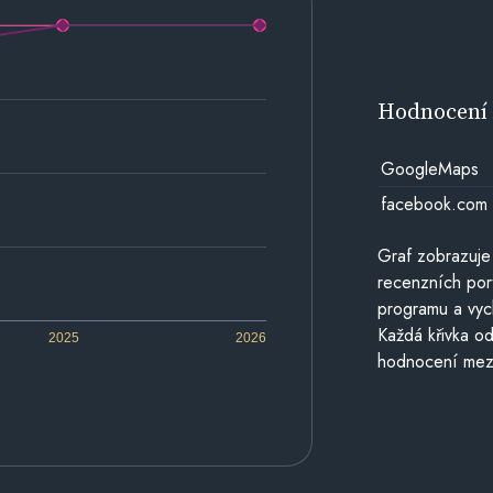
Hodnocen
GoogleMaps
facebook.com
Graf zobrazuje
recenzních por
programu a vyc
Každá křivka od
2025
2026
hodnocení mezi 