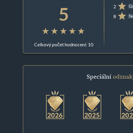
5
2
G
8
f
Celkový počet hodnocení: 10
Speciální
odznak