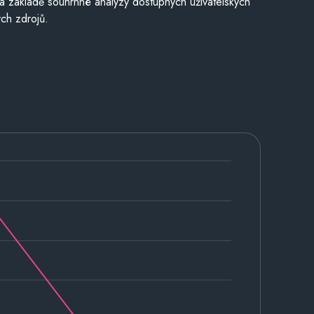
a základě souhrnné analýzy dostupných uživatelských
ch zdrojů.