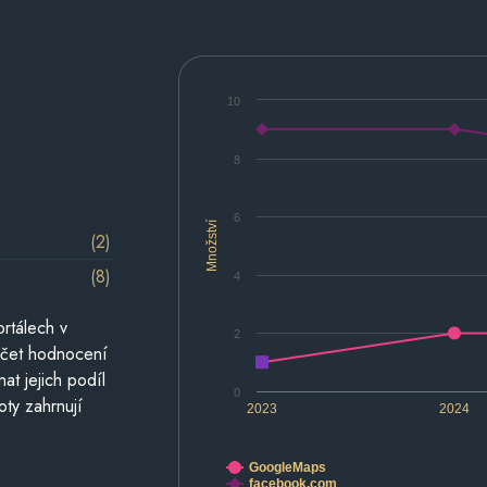
10
8
6
Množství
(2)
(8)
4
rtálech v
2
počet hodnocení
at jejich podíl
0
oty zahrnují
2023
2024
GoogleMaps
facebook.com