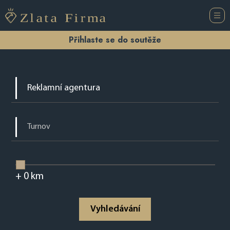
Přihlaste se do soutěže
+
0
km
Vyhledávání