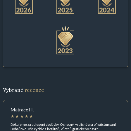
Vybrané
recenze
Matrace H.
Děkujeme za polepení dodávky. Ochotný, vstřícný a profi přístup paní
Boháčové. Vše rychle a kvalitně, včetně grafického návrhu.