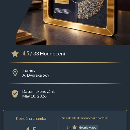
4.5
/ 33 Hodnocení
Turnov
A. Dvořáka 569
Datum skenování:
May 18, 2026
Konečná známka
Na základě 33 hodnocení z portálů:
14
GoogleMaps