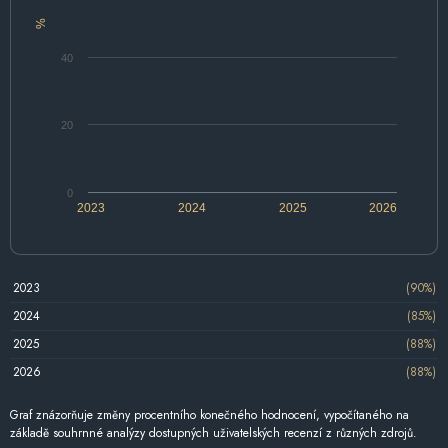
%
40
20
0
2023
2024
2025
2026
2023
(90%)
2024
(85%)
2025
(88%)
2026
(88%)
Graf znázorňuje změny procentního konečného hodnocení, vypočítaného na
základě souhrnné analýzy dostupných uživatelských recenzí z různých zdrojů.