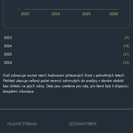
5
2023
2024
2025
2026
2023
(9)
2024
(18)
2025
(21)
2026
(33)
Graf zobrazuje součet všech hodnocení přiřazených firmě v jednotlivých letech.
Přehled ukazuje celkový počet recenzí zahrnutých do analýzy v daném období
bez ohledu na jejich zdroj. Data jsou uvedena pro roky, pro které byly k dispozici
kompletní informace.
HLAVNÍ STRANA
SEZNAM FIREM