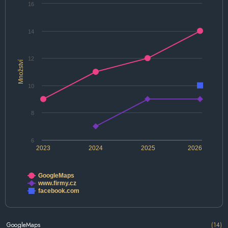
16
14
12
Množství
10
8
6
2023
2024
2025
2026
GoogleMaps
www.firmy.cz
facebook.com
GoogleMaps
(14)