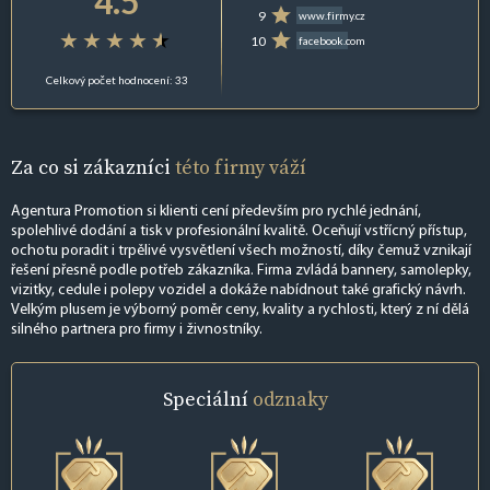
4.5
9
www.firmy.cz
10
facebook.com
Celkový počet hodnocení: 33
Za co si zákazníci
této firmy váží
Agentura Promotion si klienti cení především pro rychlé jednání,
spolehlivé dodání a tisk v profesionální kvalitě. Oceňují vstřícný přístup,
ochotu poradit i trpělivé vysvětlení všech možností, díky čemuž vznikají
řešení přesně podle potřeb zákazníka. Firma zvládá bannery, samolepky,
vizitky, cedule i polepy vozidel a dokáže nabídnout také grafický návrh.
Velkým plusem je výborný poměr ceny, kvality a rychlosti, který z ní dělá
silného partnera pro firmy i živnostníky.
Speciální
odznaky