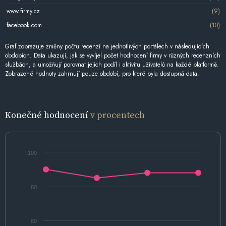
www.firmy.cz
(9)
facebook.com
(10)
Graf zobrazuje změny počtu recenzí na jednotlivých portálech v následujících
obdobích. Data ukazují, jak se vyvíjel počet hodnocení firmy v různých recenzních
službách, a umožňují porovnat jejich podíl i aktivitu uživatelů na každé platformě.
Zobrazené hodnoty zahrnují pouze období, pro které byla dostupná data.
Konečné hodnocení
v procentech
100
80
60