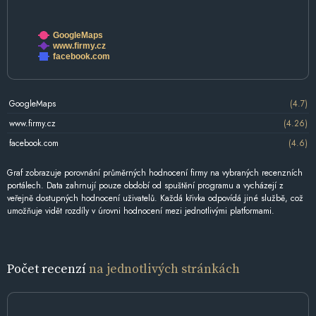
GoogleMaps
www.firmy.cz
facebook.com
GoogleMaps
(4.7)
www.firmy.cz
(4.26)
facebook.com
(4.6)
Graf zobrazuje porovnání průměrných hodnocení firmy na vybraných recenzních
portálech. Data zahrnují pouze období od spuštění programu a vycházejí z
veřejně dostupných hodnocení uživatelů. Každá křivka odpovídá jiné službě, což
umožňuje vidět rozdíly v úrovni hodnocení mezi jednotlivými platformami.
Počet recenzí
na jednotlivých stránkách