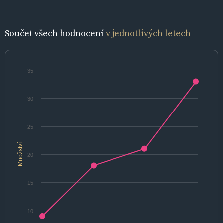
Součet všech hodnocení
v jednotlivých letech
35
30
25
Množství
20
15
10