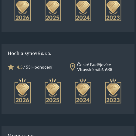
Hoch a synové s.r.o.
České Budějovice
4.5
/ 53 Hodnocení
Vltavské nábř. 688
Moana s.r.o.