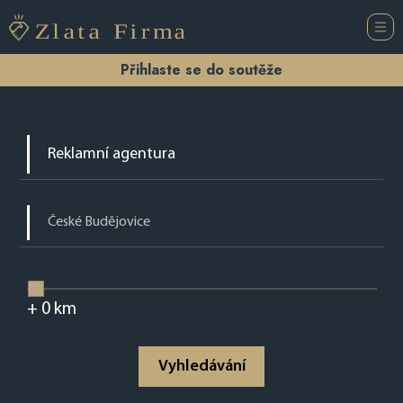
Přihlaste se do soutěže
+
0
km
Vyhledávání