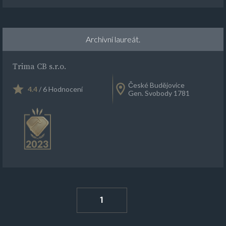
Archivní laureát.
Trima CB s.r.o.
České Budějovice
4.4
/ 6 Hodnocení
Gen. Svobody 1781
1