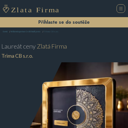
Přihlaste se do soutěže
Trima CB s.r.o.
Domů
Reklamní agentura České Budějovice
Laureát ceny
Zlatá Firma
Trima CB s.r.o.