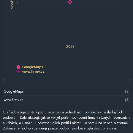
Množství
3
2023
GoogleMaps
www.firmy.cz
GoogleMaps
(3)
www.firmy.cz
(3)
Graf zobrazuje změny počtu recenzí na jednotlivých portálech v následujících
obdobích. Data ukazují, jak se vyvíjel počet hodnocení firmy v různých recenzních
službách, a umožňují porovnat jejich podíl i aktivitu uživatelů na každé platformě.
Zobrazené hodnoty zahrnují pouze období, pro které byla dostupná data.