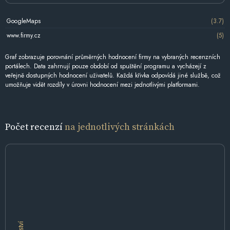
GoogleMaps
(3.7)
www.firmy.cz
(5)
Graf zobrazuje porovnání průměrných hodnocení firmy na vybraných recenzních
portálech. Data zahrnují pouze období od spuštění programu a vycházejí z
veřejně dostupných hodnocení uživatelů. Každá křivka odpovídá jiné službě, což
umožňuje vidět rozdíly v úrovni hodnocení mezi jednotlivými platformami.
Počet recenzí
na jednotlivých stránkách