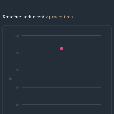
Konečné hodnocení
v procentech
100
80
60
%
40
20