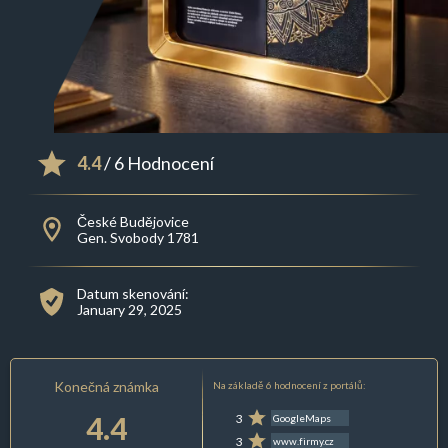
4.4
/ 6 Hodnocení
České Budějovice
Gen. Svobody 1781
Datum skenování:
January 29, 2025
Konečná známka
Na základě 6 hodnocení z portálů:
4.4
3
GoogleMaps
3
www.firmy.cz