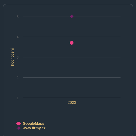
5
4
hodnocení
3
2
1
2023
GoogleMaps
www.firmy.cz