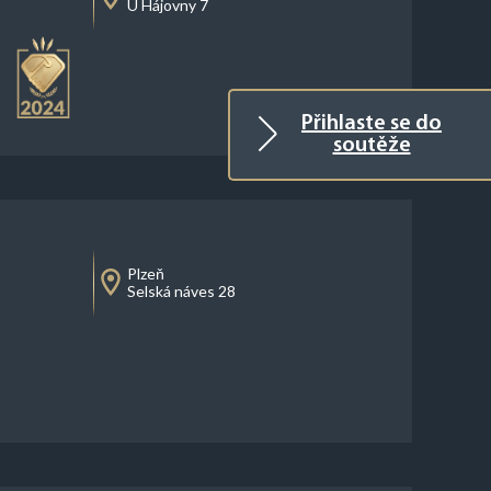
U Hájovny 7
Přihlaste se do
soutěže
Plzeň
Selská náves 28