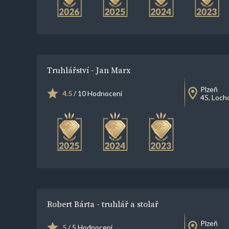
Truhlářství - Jan Marx
Plzeň
4.5
/ 10 Hodnocení
45, Loch
Robert Bárta - truhlář a stolař
Plzeň
5
/ 5 Hodnocení