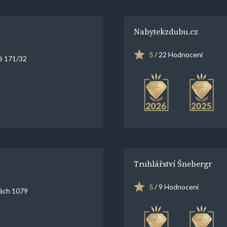
Nabytekzdubu.cz
5
/ 22 Hodnocení
ě 171/32
Truhlářství Šnebergr
5
/ 9 Hodnocení
ách 1079