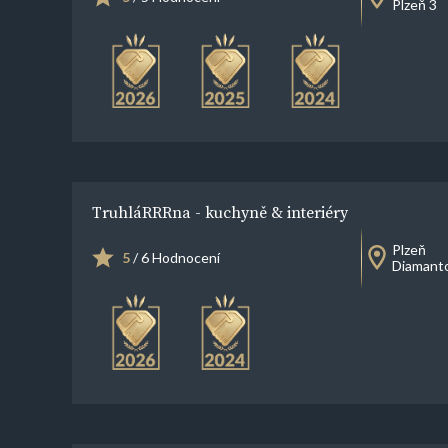
Plzeň 3
TruhláRRRna - kuchyně & interiéry
Plzeň
5
/ 6 Hodnocení
Diamant