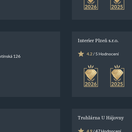
Interier Plzeň s.r.o.
4.2
/ 5 Hodnocení
otínská 126
Truhlárna U Hájovny
4.9
/ 47 Hodnocení