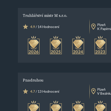
Truhlářství mistr M s.r.o.
Plzeň
4.9
/ 14 Hodnocení
K Papírn
Pnadruhou
Plzeň
4.7
/ 13 Hodnocení
V Bezink