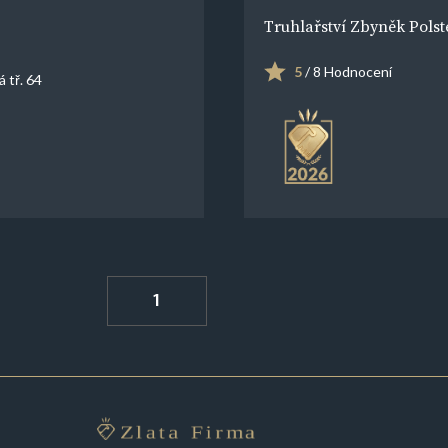
Truhlařství Zbyněk Polst
5
/ 8 Hodnocení
 tř. 64
1