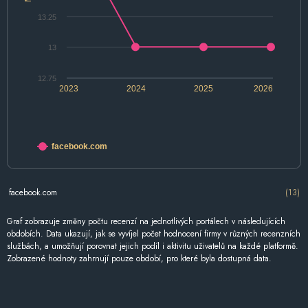
13.25
13
12.75
2023
2024
2025
2026
facebook.com
facebook.com
(13)
Graf zobrazuje změny počtu recenzí na jednotlivých portálech v následujících
obdobích. Data ukazují, jak se vyvíjel počet hodnocení firmy v různých recenzních
službách, a umožňují porovnat jejich podíl i aktivitu uživatelů na každé platformě.
Zobrazené hodnoty zahrnují pouze období, pro které byla dostupná data.