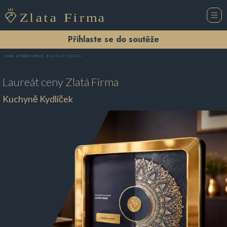
Přihlaste se do soutěže
Kuchyně Kydlíček
Domů
Truhlářství Plzeň
Laureát ceny
Zlatá Firma
Kuchyně Kydlíček