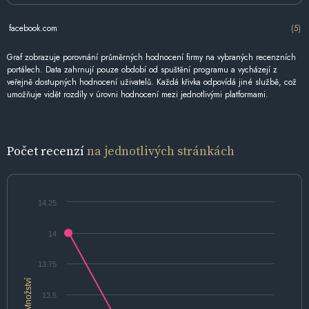
facebook.com
(5)
Graf zobrazuje porovnání průměrných hodnocení firmy na vybraných recenzních
portálech. Data zahrnují pouze období od spuštění programu a vycházejí z
veřejně dostupných hodnocení uživatelů. Každá křivka odpovídá jiné službě, což
umožňuje vidět rozdíly v úrovni hodnocení mezi jednotlivými platformami.
Počet recenzí
na jednotlivých stránkách
14.25
14
13.75
Množství
13.5