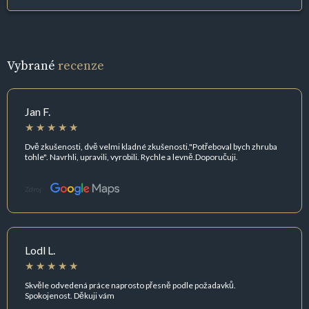
Vybrané
recenze
Jan F.
Dvě zkušenosti, dvě velmi kladné zkušenosti."Potřeboval bych zhruba
tohle". Navrhli, upravili, vyrobili. Rychle a levně.Doporučuji.
Zdroj:
Lodl L.
Skvěle odvedená práce naprosto přesně podle požadavků.
Spokojenost. Děkuji vám