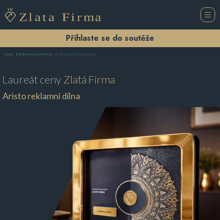
Přihlaste se do soutěže
Aristo reklamní dílna
Domů
Reklamní agentura Plzeň
Laureát ceny
Zlatá Firma
Aristo reklamní dílna