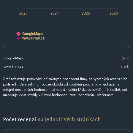
1
2023
2024
2025
2026
GoogleMaps
www.firmy.cz
GoogleMaps
(4.3)
www.firmy.cz
(3.64)
Graf zobrazuje porovnání průměrných hodnocení firmy na vybraných recenzních
portálech. Data zahrnují pouze období od spuštění programu a vycházejí z
veřejně dostupných hodnocení uživatelů. Každá křivka odpovídá jiné službě, což
umožňuje vidět rozdíly v úrovni hodnocení mezi jednotlivými platformami.
Počet recenzí
na jednotlivých stránkách