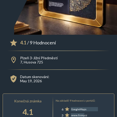
4.1
/ 9 Hodnocení
Plzeň 3-Jižní Předměstí
7, Husova 725
Datum skenování:
May 19, 2026
Konečná známka
Na základě 9 hodnocení z portálů:
4.1
6
GoogleMaps
3
www.firmy.cz