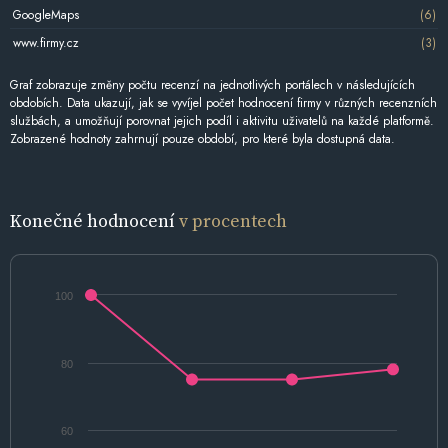
GoogleMaps
(6)
www.firmy.cz
(3)
Graf zobrazuje změny počtu recenzí na jednotlivých portálech v následujících
obdobích. Data ukazují, jak se vyvíjel počet hodnocení firmy v různých recenzních
službách, a umožňují porovnat jejich podíl i aktivitu uživatelů na každé platformě.
Zobrazené hodnoty zahrnují pouze období, pro které byla dostupná data.
Konečné hodnocení
v procentech
100
80
60