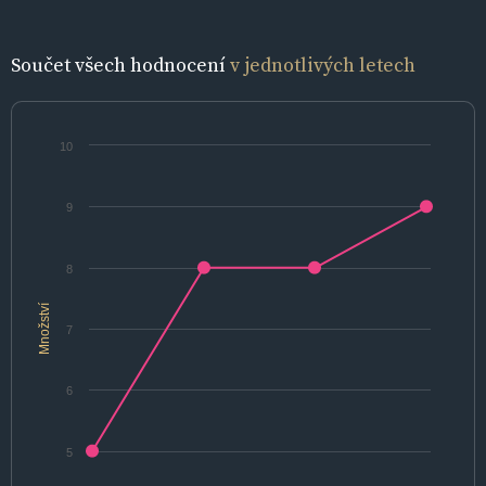
Součet všech hodnocení
v jednotlivých letech
10
9
8
Množství
7
6
5