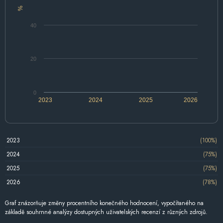
%
40
20
0
2023
2024
2025
2026
2023
(100%)
2024
(75%)
2025
(75%)
2026
(78%)
Graf znázorňuje změny procentního konečného hodnocení, vypočítaného na
základě souhrnné analýzy dostupných uživatelských recenzí z různých zdrojů.