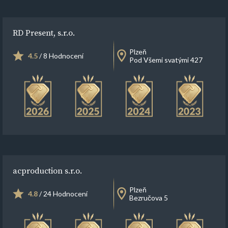
RD Present, s.r.o.
Plzeň
4.5
/ 8 Hodnocení
Pod Všemi svatými 427
acproduction s.r.o.
Plzeň
4.8
/ 24 Hodnocení
Bezručova 5