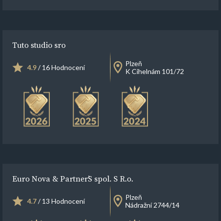
Tuto studio sro
Plzeň
4.9
/ 16 Hodnocení
K Cihelnám 101/72
Euro Nova & Partner`S spol. S R.o.
Plzeň
4.7
/ 13 Hodnocení
Nádražní 2744/14