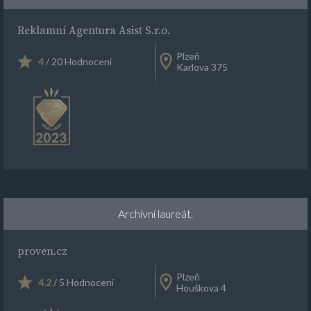
Reklamní Agentura Asist S.r.o.
Plzeň
4
/ 20 Hodnocení
Karlova 375
Archivní laureát.
proven.cz
Plzeň
4.2
/ 5 Hodnocení
Houškova 4