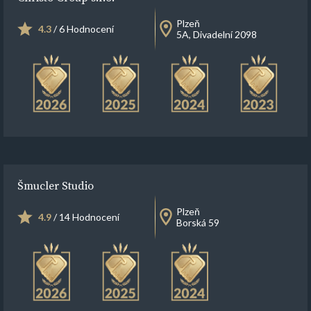
Plzeň
4.3
/ 6 Hodnocení
5A, Divadelní 2098
Šmucler Studio
Plzeň
4.9
/ 14 Hodnocení
Borská 59