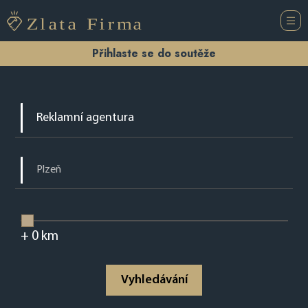
Přihlaste se do soutěže
+
0
km
Vyhledávání