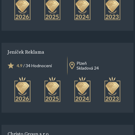
Jeníček Reklama
Plzeň
4.9
/ 34 Hodnocení
Skladová 24
Christo Group s.r.o.