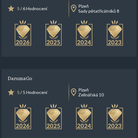
Plzeň
5
/ 6 Hodnocení
Sady pětatřicátníků 8
DarumaGo
Plzeň
5
/ 5 Hodnocení
Zelinářská 10