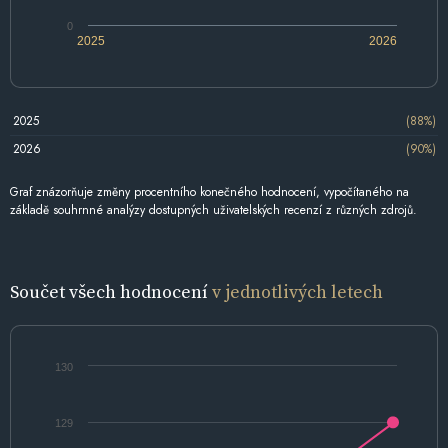
0
2025
2026
2025
(88%)
2026
(90%)
Graf znázorňuje změny procentního konečného hodnocení, vypočítaného na
základě souhrnné analýzy dostupných uživatelských recenzí z různých zdrojů.
Součet všech hodnocení
v jednotlivých letech
130
129