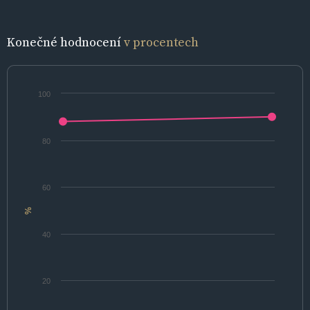
Konečné hodnocení
v procentech
100
80
60
%
40
20