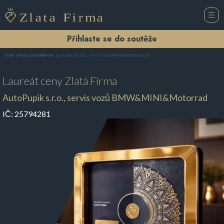
Přihlaste se do soutěže
AutoPupik s.r.o., servis vozů BMW&MINI&Motorrad
Domů
Prodej automobilů Praha
Laureát ceny
Zlatá Firma
AutoPupik s.r.o., servis vozů BMW&MINI&Motorrad
IČ:
25794281