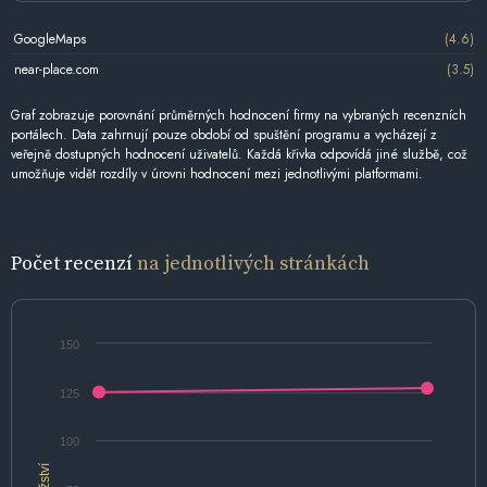
GoogleMaps
(4.6)
near-place.com
(3.5)
Graf zobrazuje porovnání průměrných hodnocení firmy na vybraných recenzních
portálech. Data zahrnují pouze období od spuštění programu a vycházejí z
veřejně dostupných hodnocení uživatelů. Každá křivka odpovídá jiné službě, což
umožňuje vidět rozdíly v úrovni hodnocení mezi jednotlivými platformami.
Počet recenzí
na jednotlivých stránkách
150
125
100