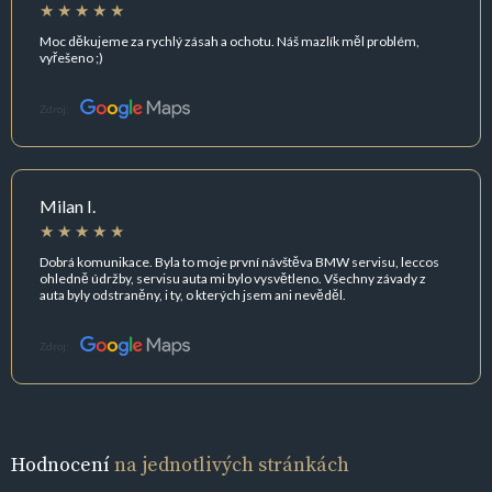
Moc děkujeme za rychlý zásah a ochotu. Náš mazlík měl problém,
vyřešeno ;)
Zdroj:
Milan I.
Dobrá komunikace. Byla to moje první návštěva BMW servisu, leccos
ohledně údržby, servisu auta mi bylo vysvětleno. Všechny závady z
auta byly odstraněny, i ty, o kterých jsem ani nevěděl.
Zdroj:
Hodnocení
na jednotlivých stránkách