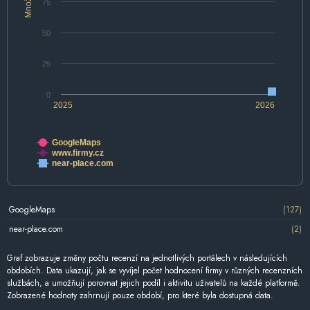
Množství
75
50
25
0
2025
2026
GoogleMaps
www.firmy.cz
near-place.com
GoogleMaps
(127)
near-place.com
(2)
Graf zobrazuje změny počtu recenzí na jednotlivých portálech v následujících
obdobích. Data ukazují, jak se vyvíjel počet hodnocení firmy v různých recenzních
službách, a umožňují porovnat jejich podíl i aktivitu uživatelů na každé platformě.
Zobrazené hodnoty zahrnují pouze období, pro které byla dostupná data.