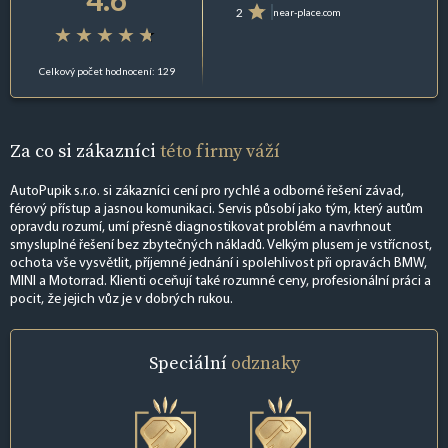
2
near-place.com
Celkový počet hodnocení: 129
Za co si zákazníci
této firmy váží
AutoPupik s.r.o. si zákazníci cení pro rychlé a odborné řešení závad,
férový přístup a jasnou komunikaci. Servis působí jako tým, který autům
opravdu rozumí, umí přesně diagnostikovat problém a navrhnout
smysluplné řešení bez zbytečných nákladů. Velkým plusem je vstřícnost,
ochota vše vysvětlit, příjemné jednání i spolehlivost při opravách BMW,
MINI a Motorrad. Klienti oceňují také rozumné ceny, profesionální práci a
pocit, že jejich vůz je v dobrých rukou.
Speciální
odznaky