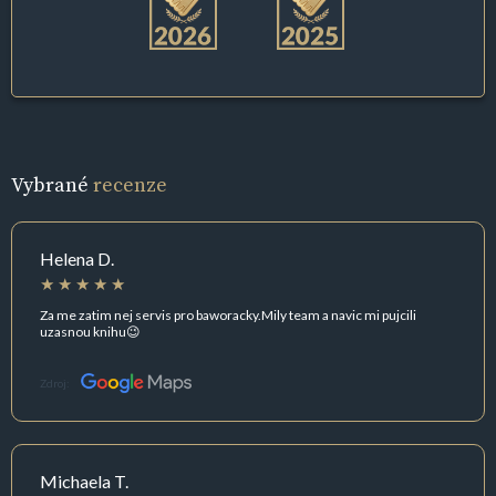
Vybrané
recenze
Helena D.
Za me zatim nej servis pro baworacky.Mily team a navic mi pujcili
uzasnou knihu😉
Zdroj:
Michaela T.