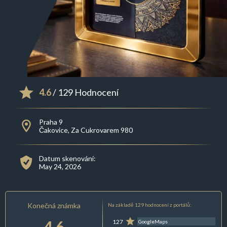
4.6
/ 129 Hodnocení
Praha 9
Čakovice, Za Cukrovarem 980
Datum skenování:
May 24, 2026
Konečná známka
Na základě 129 hodnocení z portálů:
4.6
127
GoogleMaps