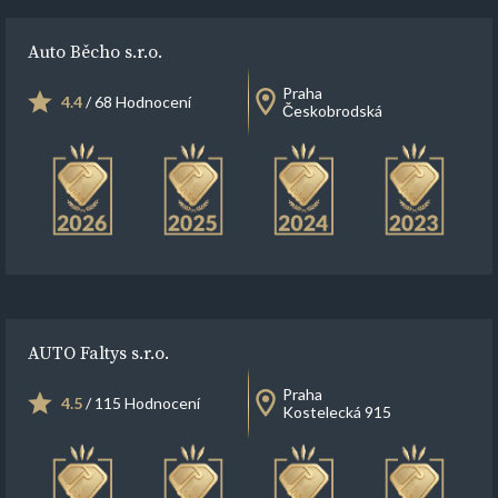
Auto Běcho s.r.o.
Praha
4.4
/ 68 Hodnocení
Českobrodská
AUTO Faltys s.r.o.
Praha
4.5
/ 115 Hodnocení
Kostelecká 915