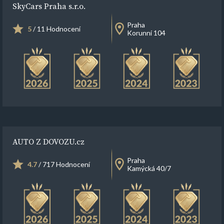
SkyCars Praha s.r.o.
Praha
5
/ 11 Hodnocení
Korunní 104
AUTO Z DOVOZU.cz
Praha
4.7
/ 717 Hodnocení
Kamýcká 40/7