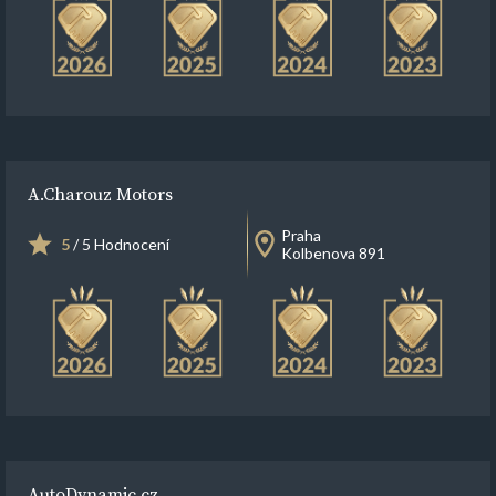
A.Charouz Motors
Praha
5
/ 5 Hodnocení
Kolbenova 891
AutoDynamic.cz