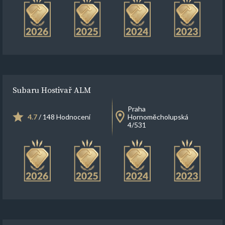
Subaru Hostivař ALM
Praha
4.7
/ 148 Hodnocení
Hornoměcholupská
4/531