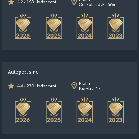
4.2
/ 163 Hodnocení
Českobrodská 566
Autoport s.r.o.
Praha
4.4
/ 230 Hodnocení
Korytná 47