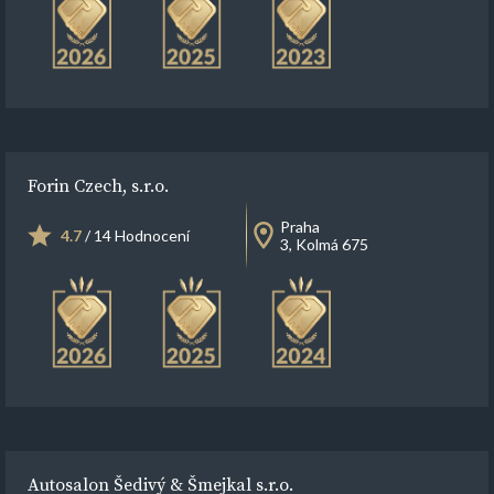
Forin Czech, s.r.o.
Praha
4.7
/ 14 Hodnocení
3, Kolmá 675
Autosalon Šedivý & Šmejkal s.r.o.