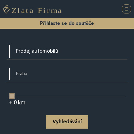
Přihlaste se do soutěže
+
0
km
Vyhledávání