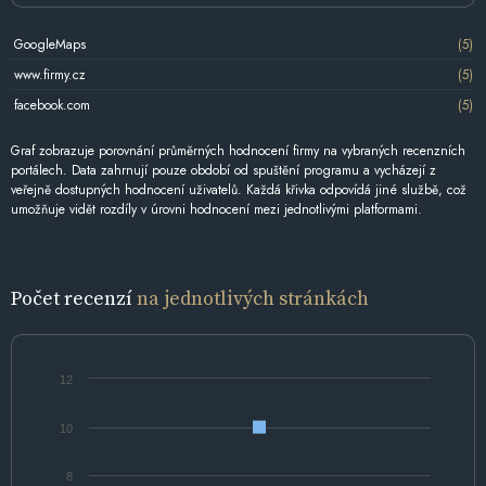
GoogleMaps
(5)
www.firmy.cz
(5)
facebook.com
(5)
Graf zobrazuje porovnání průměrných hodnocení firmy na vybraných recenzních
portálech. Data zahrnují pouze období od spuštění programu a vycházejí z
veřejně dostupných hodnocení uživatelů. Každá křivka odpovídá jiné službě, což
umožňuje vidět rozdíly v úrovni hodnocení mezi jednotlivými platformami.
Počet recenzí
na jednotlivých stránkách
12
10
8