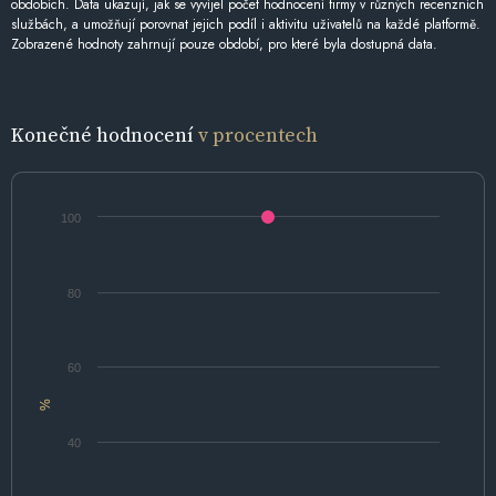
obdobích. Data ukazují, jak se vyvíjel počet hodnocení firmy v různých recenzních
službách, a umožňují porovnat jejich podíl i aktivitu uživatelů na každé platformě.
Zobrazené hodnoty zahrnují pouze období, pro které byla dostupná data.
Konečné hodnocení
v procentech
100
80
60
%
40