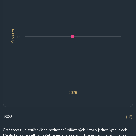
Množství
12
2026
2026
(12)
Graf zobrazuje součet všech hodnocení přiřazených firmě v jednotlivých letech.
Přehled ukazuje celkový počet recenzí zahrnutých do analýzy v daném období