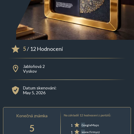
5
/ 12 Hodnocení
Jabloňová 2
Vyskov
Datum skenování:
May 5, 2026
Konečná známka
Na základě 12 hodnocení z portálů:
5
1
GoogleMaps
1
www.firmy.cz