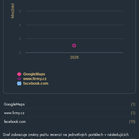
Množství
6
4
2
0
2026
GoogleMaps
www.firmy.cz
facebook.com
GoogleMaps
(1)
www.firmy.cz
(1)
facebook.com
(10)
Graf zobrazuje změny počtu recenzí na jednotlivých portálech v následujících