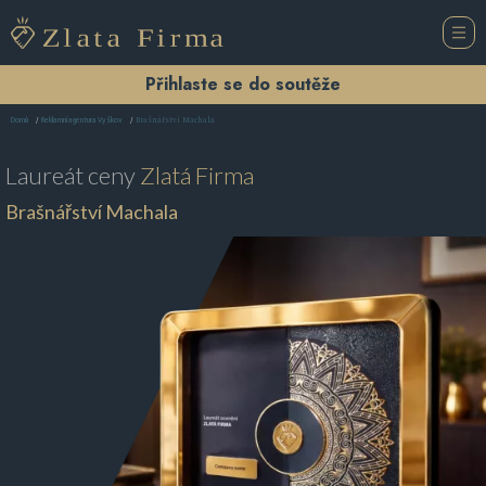
Přihlaste se do soutěže
Brašnářství Machala
Domů
Reklamní agentura Vyškov
Laureát ceny
Zlatá Firma
Brašnářství Machala