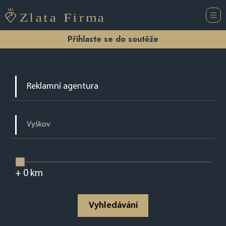
Přihlaste se do soutěže
+
0
km
Vyhledávání