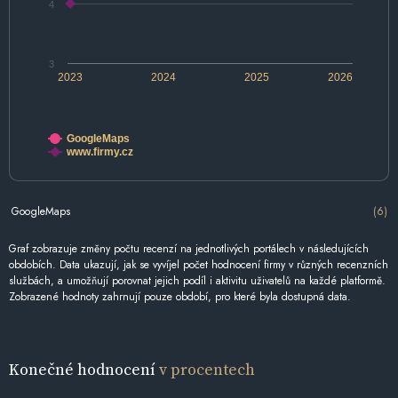
4
3
2023
2024
2025
2026
GoogleMaps
www.firmy.cz
GoogleMaps
(6)
Graf zobrazuje změny počtu recenzí na jednotlivých portálech v následujících
obdobích. Data ukazují, jak se vyvíjel počet hodnocení firmy v různých recenzních
službách, a umožňují porovnat jejich podíl i aktivitu uživatelů na každé platformě.
Zobrazené hodnoty zahrnují pouze období, pro které byla dostupná data.
Konečné hodnocení
v procentech