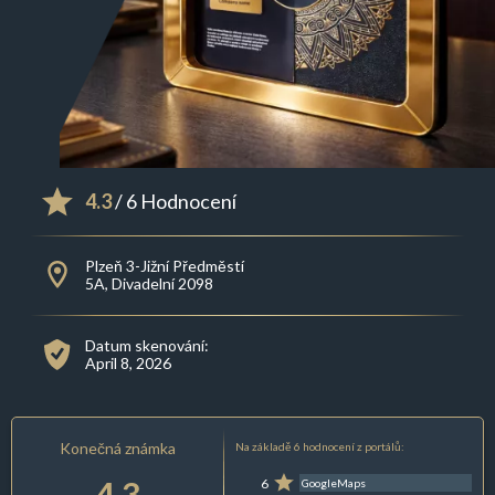
4.3
/ 6 Hodnocení
Plzeň 3-Jižní Předměstí
5A, Divadelní 2098
Datum skenování:
April 8, 2026
Konečná známka
Na základě 6 hodnocení z portálů:
4.3
6
GoogleMaps