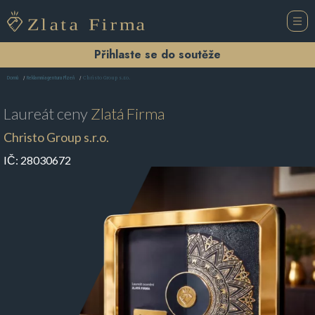
Přihlaste se do soutěže
Christo Group s.r.o.
Domů
Reklamní agentura Plzeň
Laureát ceny
Zlatá Firma
Christo Group s.r.o.
IČ:
28030672