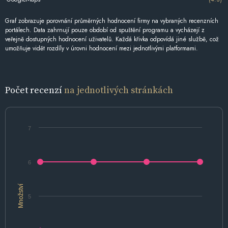
Graf zobrazuje porovnání průměrných hodnocení firmy na vybraných recenzních
portálech. Data zahrnují pouze období od spuštění programu a vycházejí z
veřejně dostupných hodnocení uživatelů. Každá křivka odpovídá jiné službě, což
umožňuje vidět rozdíly v úrovni hodnocení mezi jednotlivými platformami.
Počet recenzí
na jednotlivých stránkách
7
6
Množství
5