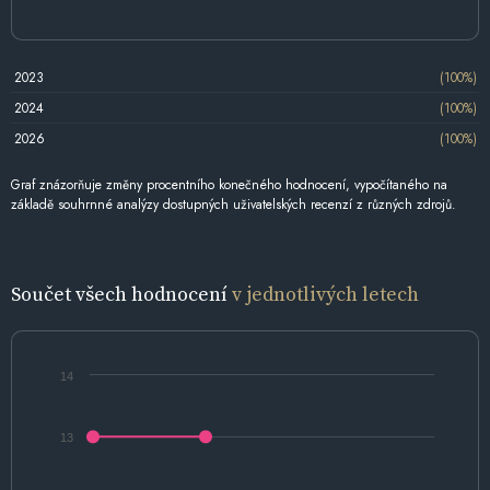
2023
(100%)
2024
(100%)
2026
(100%)
Graf znázorňuje změny procentního konečného hodnocení, vypočítaného na
základě souhrnné analýzy dostupných uživatelských recenzí z různých zdrojů.
Součet všech hodnocení
v jednotlivých letech
14
13