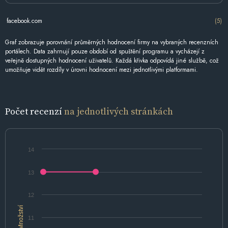
facebook.com
(5)
Graf zobrazuje porovnání průměrných hodnocení firmy na vybraných recenzních
portálech. Data zahrnují pouze období od spuštění programu a vycházejí z
veřejně dostupných hodnocení uživatelů. Každá křivka odpovídá jiné službě, což
umožňuje vidět rozdíly v úrovni hodnocení mezi jednotlivými platformami.
Počet recenzí
na jednotlivých stránkách
14
13
12
Množství
11