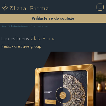
Přihlaste se do soutěže
Fedia - creative group
Domů
Reklamní agentura Pardubice
Laureát ceny
Zlatá Firma
Fedia - creative group