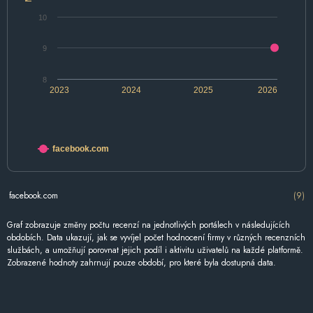
10
9
8
2023
2024
2025
2026
facebook.com
facebook.com
(9)
Graf zobrazuje změny počtu recenzí na jednotlivých portálech v následujících
obdobích. Data ukazují, jak se vyvíjel počet hodnocení firmy v různých recenzních
službách, a umožňují porovnat jejich podíl i aktivitu uživatelů na každé platformě.
Zobrazené hodnoty zahrnují pouze období, pro které byla dostupná data.