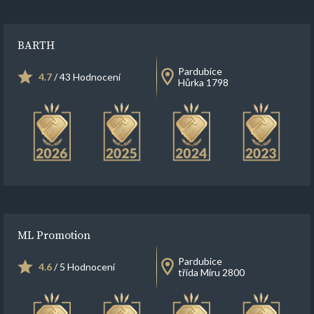
BARTH
Pardubice
4.7
/ 43 Hodnocení
Hůrka 1798
ML Promotion
Pardubice
4.6
/ 5 Hodnocení
třída Míru 2800