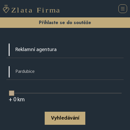
Přihlaste se do soutěže
+
0
km
Vyhledávání