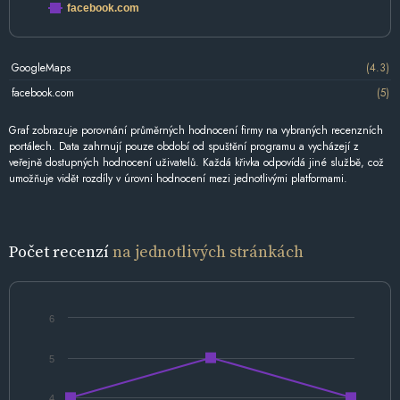
facebook.com
GoogleMaps
(4.3)
facebook.com
(5)
Graf zobrazuje porovnání průměrných hodnocení firmy na vybraných recenzních
portálech. Data zahrnují pouze období od spuštění programu a vycházejí z
veřejně dostupných hodnocení uživatelů. Každá křivka odpovídá jiné službě, což
umožňuje vidět rozdíly v úrovni hodnocení mezi jednotlivými platformami.
Počet recenzí
na jednotlivých stránkách
6
5
4