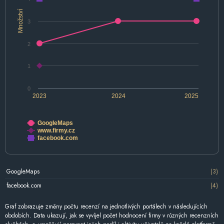
Množství
3
2
1
0
2023
2024
2025
GoogleMaps
www.firmy.cz
facebook.com
GoogleMaps
(3)
facebook.com
(4)
Graf zobrazuje změny počtu recenzí na jednotlivých portálech v následujících
obdobích. Data ukazují, jak se vyvíjel počet hodnocení firmy v různých recenzních