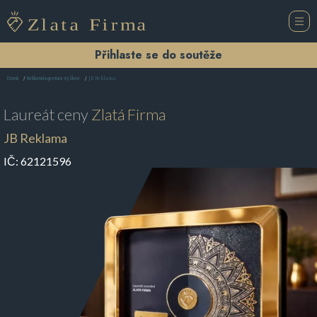
Přihlaste se do soutěže
JB Reklama
Domů
Reklamní agentura Vyškov
Laureát ceny
Zlatá Firma
JB Reklama
IČ:
62121596