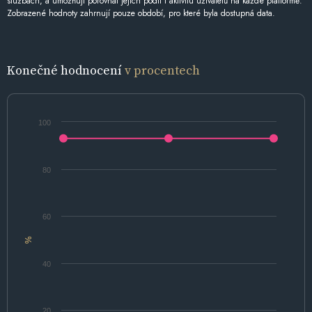
službách, a umožňují porovnat jejich podíl i aktivitu uživatelů na každé platformě.
Zobrazené hodnoty zahrnují pouze období, pro které byla dostupná data.
Konečné hodnocení
v procentech
100
80
60
%
40
20