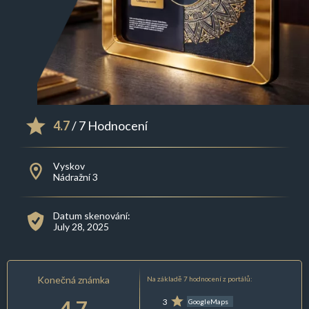
4.7
/ 7 Hodnocení
Vyskov
Nádražní 3
Datum skenování:
July 28, 2025
Konečná známka
Na základě 7 hodnocení z portálů:
4.7
3
GoogleMaps