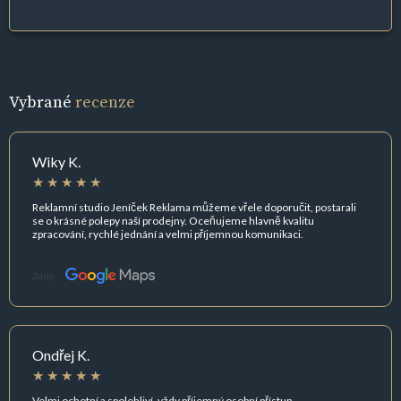
Vybrané
recenze
Wiky K.
Reklamní studio Jeníček Reklama můžeme vřele doporučit, postarali
se o krásné polepy naší prodejny. Oceňujeme hlavně kvalitu
zpracování, rychlé jednání a velmi příjemnou komunikaci.
Zdroj:
Ondřej K.
Velmi ochotní a spolehliví, vždy příjemný osobní přístup.