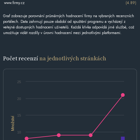
www.firmy.cz
(4.89)
Graf zobrazuje porovnání průměrných hodnocení firmy na vybraných recenzních
portálech. Data zahrnují pouze období od spuštění programu a vycházejí z
veřejně dostupných hodnocení uživatelů. Každá křivka odpovídá jiné službě, což
umožňuje vidět rozdíly v úrovni hodnocení mezi jednotlivými platformami.
Počet recenzí
na jednotlivých stránkách
25
20
15
Množství
10