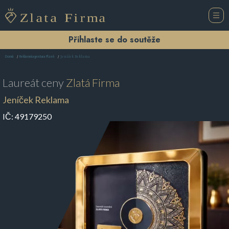
Přihlaste se do soutěže
Jeníček Reklama
Domů
Reklamní agentura Plzeň
Laureát ceny
Zlatá Firma
Jeníček Reklama
IČ:
49179250