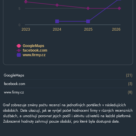
5
0
2023
2024
2025
2026
GoogleMaps
facebook.com
www.firmy.cz
GoogleMaps
(21)
facebook.com
(5)
www.firmy.cz
(8)
Graf zobrazuje změny počtu recenzí na jednotlivých portálech v následujících
obdobích. Data ukazují, jak se vyvíjel počet hodnocení firmy v různých recenzních
službách, a umožňují porovnat jejich podíl i aktivitu uživatelů na každé platformě.
Zobrazené hodnoty zahrnují pouze období, pro které byla dostupná data.