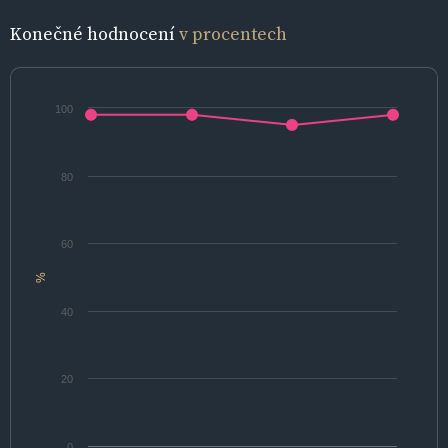
Konečné hodnocení
v procentech
100
80
60
%
40
20
0