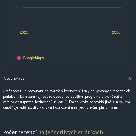
2
1
2025
2026
GoogleMaps
GoogleMaps
(4.8)
Graf zobrazuje porovnání průměrných hodnocení firmy na vybraných recenzních
portálech. Data zahrnují pouze období od spuštění programu a vycházejí z
veřejně dostupných hodnocení uživatelů. Každá křivka odpovídá jiné službě, což
umožňuje vidět rozdíly v úrovni hodnocení mezi jednotlivými platformami.
Počet recenzí
na jednotlivých stránkách