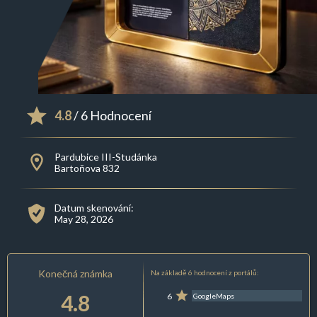
4.8
/ 6 Hodnocení
Pardubice III-Studánka
Bartoňova 832
Datum skenování:
May 28, 2026
Konečná známka
Na základě 6 hodnocení z portálů:
4.8
6
GoogleMaps