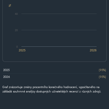
%
40
20
0
2025
2026
2025
(95%)
2026
(95%)
Graf znázorňuje změny procentního konečného hodnocení, vypočítaného na
základě souhrnné analýzy dostupných uživatelských recenzí z různých zdrojů.