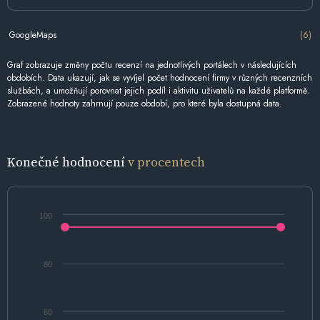
GoogleMaps
(6)
Graf zobrazuje změny počtu recenzí na jednotlivých portálech v následujících
obdobích. Data ukazují, jak se vyvíjel počet hodnocení firmy v různých recenzních
službách, a umožňují porovnat jejich podíl i aktivitu uživatelů na každé platformě.
Zobrazené hodnoty zahrnují pouze období, pro které byla dostupná data.
Konečné hodnocení
v procentech
100
80
60