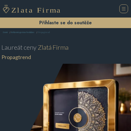
Přihlaste se do soutěže
Propagtrend
Domů
Reklamní agentura Pardubice
Laureát ceny
Zlatá Firma
Propagtrend