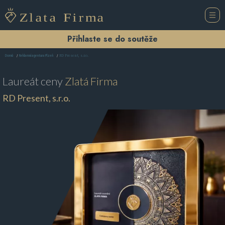
Přihlaste se do soutěže
RD Present, s.r.o.
Domů
Reklamní agentura Plzeň
Laureát ceny
Zlatá Firma
RD Present, s.r.o.