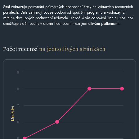
Graf zobrazuje porovnání průměrných hodnocení firmy na vybraných recenzních
portálech. Data zahrnují pouze období od spuštění programu a vycházejí z
veřejně dostupných hodnocení uživatelů. Každá křivka odpovídá jiné službě, což
umožňuje vidět rozdíly v úrovni hodnocení mezi jednotlivými platformami.
Počet recenzí
na jednotlivých stránkách
9
8
7
Množství
6
5