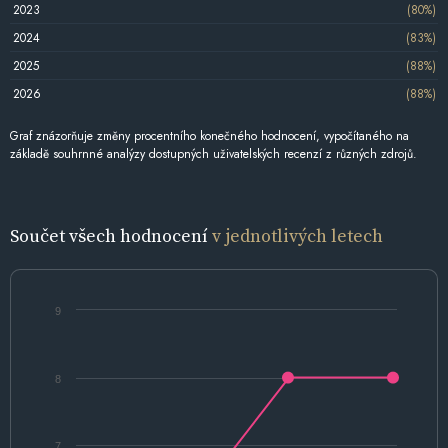
2023
(80%)
2024
(83%)
2025
(88%)
2026
(88%)
Graf znázorňuje změny procentního konečného hodnocení, vypočítaného na
základě souhrnné analýzy dostupných uživatelských recenzí z různých zdrojů.
Součet všech hodnocení
v jednotlivých letech
9
8
7