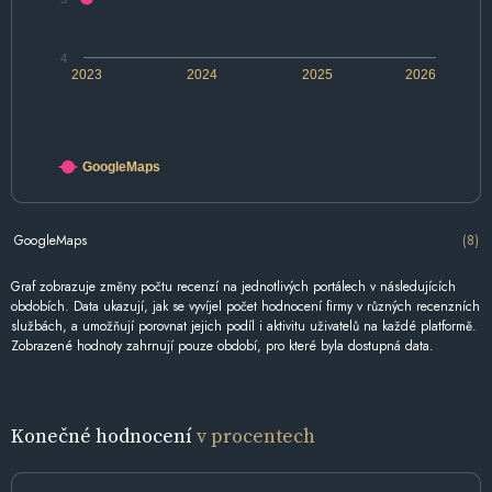
4
2023
2024
2025
2026
GoogleMaps
GoogleMaps
(8)
Graf zobrazuje změny počtu recenzí na jednotlivých portálech v následujících
obdobích. Data ukazují, jak se vyvíjel počet hodnocení firmy v různých recenzních
službách, a umožňují porovnat jejich podíl i aktivitu uživatelů na každé platformě.
Zobrazené hodnoty zahrnují pouze období, pro které byla dostupná data.
Konečné hodnocení
v procentech