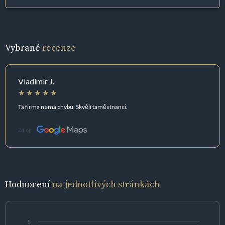
Vybrané
recenze
Vladimír J.
Ta firma nemá chybu. Skvělí taměstnanci.
Zdroj:
Hodnocení
na jednotlivých stránkách
5