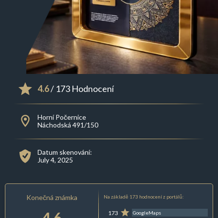
4.6
/ 173 Hodnocení
Horní Počernice
Náchodská 491/150
Datum skenování:
July 4, 2025
Konečná známka
Na základě 173 hodnocení z portálů:
4.6
173
GoogleMaps