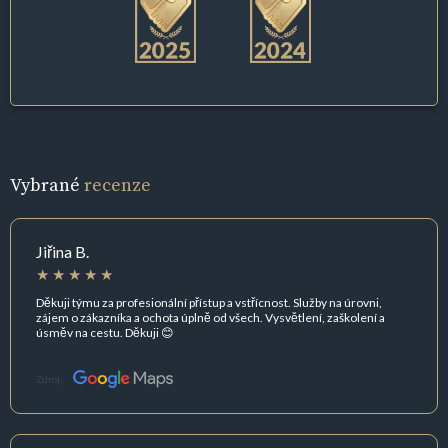
Vybrané
recenze
Jiřina B.
Děkuji týmu za profesionální přístup a vstřícnost. Služby na úrovni,
zájem o zákazníka a ochota úplně od všech. Vysvětlení, zaškolení a
úsměv na cestu. Děkuji 😊
Zdroj: