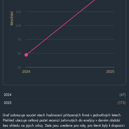
125
Množství
100
75
50
25
2024
2025
2024
(47)
2025
(173)
Graf zobrazuje součet všech hodnocení přiřazených firmě v jednotlivých letech.
Přehled ukazuje celkový počet recenzí zahrnutých do analýzy v daném období
bez ohledu na jejich zdroj. Data jsou uvedena pro roky, pro které byly k dispozici