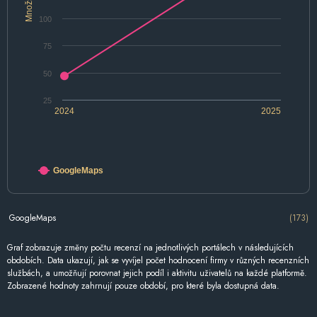
Množství
100
75
50
25
2024
2025
GoogleMaps
GoogleMaps
(173)
Graf zobrazuje změny počtu recenzí na jednotlivých portálech v následujících
obdobích. Data ukazují, jak se vyvíjel počet hodnocení firmy v různých recenzních
službách, a umožňují porovnat jejich podíl i aktivitu uživatelů na každé platformě.
Zobrazené hodnoty zahrnují pouze období, pro které byla dostupná data.