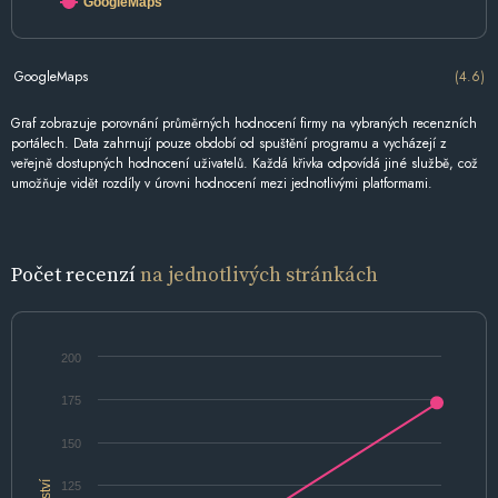
GoogleMaps
GoogleMaps
(4.6)
Graf zobrazuje porovnání průměrných hodnocení firmy na vybraných recenzních
portálech. Data zahrnují pouze období od spuštění programu a vycházejí z
veřejně dostupných hodnocení uživatelů. Každá křivka odpovídá jiné službě, což
umožňuje vidět rozdíly v úrovni hodnocení mezi jednotlivými platformami.
Počet recenzí
na jednotlivých stránkách
200
175
150
125