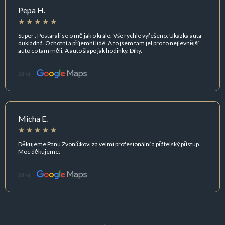
Pepa H.
Super . Postarali se o mě jak o krále. Vše rychle vyřešeno. Ukázka auta
důkladná. Ochotní a příjemní lidé. A to jsem tam jel pro to nejlevnější
auto co tam měli. A auto šlape jak hodinky. Díky.
Zdroj:
Micha E.
Děkujeme Panu Zvoníčkovi za velmi profesionální a přátelský přístup.
Moc děkujeme.
Zdroj: