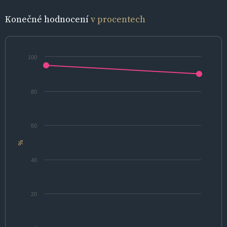
Konečné hodnocení
v procentech
100
80
60
%
40
20