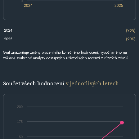
0
2024
2025
2024
(95%)
2025
(90%)
Graf znázorňuje změny procentního konečného hodnocení, vypočítaného na
základě souhrnné analýzy dostupných uživatelských recenzí z různých zdrojů.
Součet všech hodnocení
v jednotlivých letech
200
175
150