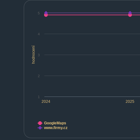
5
4
hodnocení
3
2
1
2024
2025
GoogleMaps
www.firmy.cz