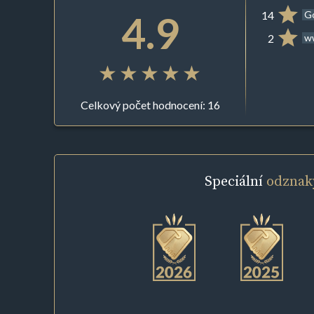
4.9
14
G
2
ww
Celkový počet hodnocení: 16
Speciální
odznak