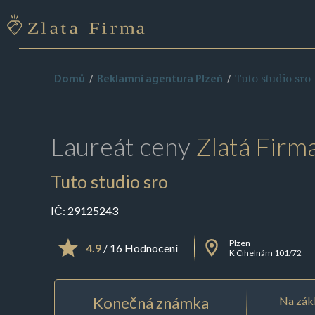
Tuto studio sro
Domů
Reklamní agentura Plzeň
Laureát ceny
Zlatá Firm
Tuto studio sro
IČ:
29125243
Plzen
4.9
/ 16 Hodnocení
K Cihelnám 101/72
Konečná známka
Na zákl