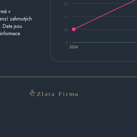
12
rmě v
11
cenzí zahrnutých
. Data jsou
10
 informace.
9
2024