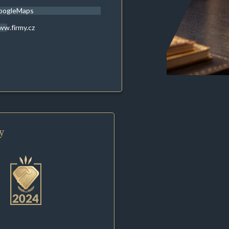
oogleMaps
w.firmy.cz
y