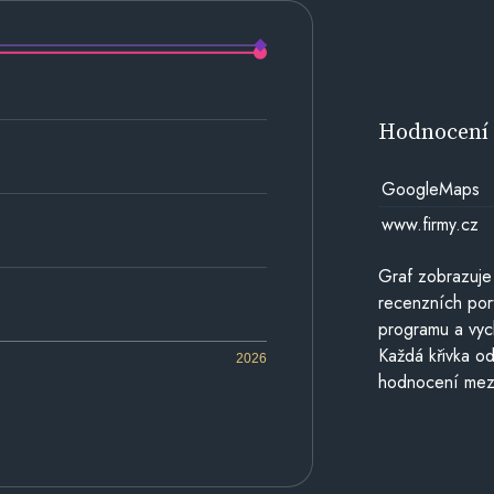
Hodnocen
GoogleMaps
www.firmy.cz
Graf zobrazuje
recenzních por
programu a vyc
Každá křivka od
2026
hodnocení mezi 