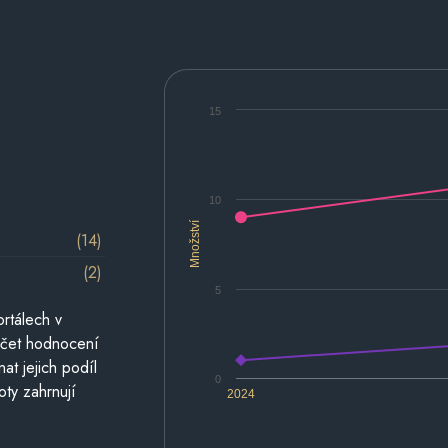
15
10
Množství
(14)
(2)
5
rtálech v
počet hodnocení
at jejich podíl
0
oty zahrnují
2024