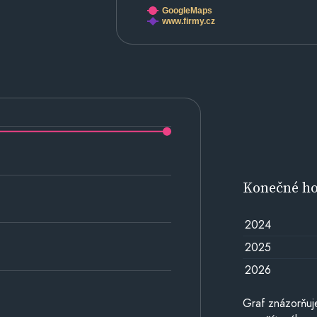
GoogleMaps
www.firmy.cz
Konečné h
2024
2025
2026
Graf znázorňu